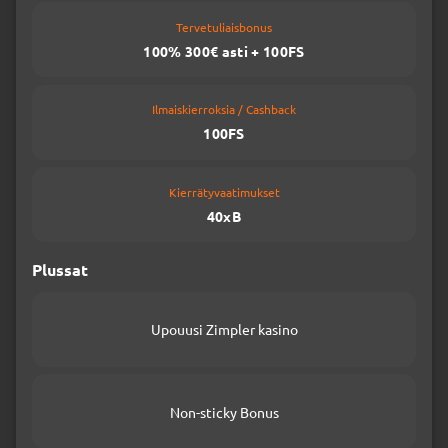
Tervetuliaisbonus
100% 300€ asti + 100FS
Ilmaiskierroksia / Cashback
100FS
Kierrätyvaatimukset
40xB
Plussat
Upouusi Zimpler kasino
Non-sticky Bonus