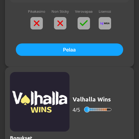
Pikakasino
Non Sticky
Verovapaa
Lisenssi
Pelaa
Valhalla Wins
4/
5
Bonukset