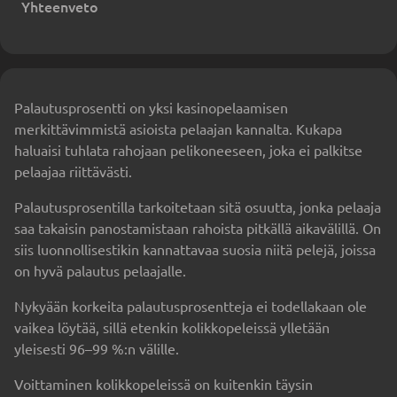
Yhteenveto
Palautusprosentti on yksi kasinopelaamisen
merkittävimmistä asioista pelaajan kannalta. Kukapa
haluaisi tuhlata rahojaan pelikoneeseen, joka ei palkitse
pelaajaa riittävästi.
Palautusprosentilla tarkoitetaan sitä osuutta, jonka pelaaja
saa takaisin panostamistaan rahoista pitkällä aikavälillä. On
siis luonnollisestikin kannattavaa suosia niitä pelejä, joissa
on hyvä palautus pelaajalle.
Nykyään korkeita palautusprosentteja ei todellakaan ole
vaikea löytää, sillä etenkin kolikkopeleissä ylletään
yleisesti 96–99 %:n välille.
Voittaminen kolikkopeleissä on kuitenkin täysin