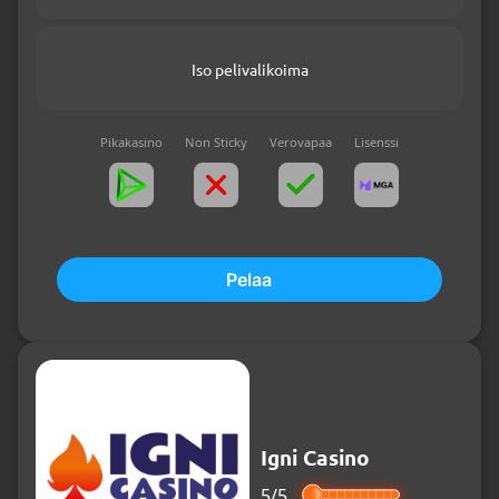
Iso pelivalikoima
Pikakasino
Non Sticky
Verovapaa
Lisenssi
Pelaa
Igni Casino
5/
5