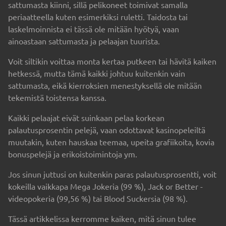
sattumasta kiinni, sillä pelikoneet toimivat samalla
periaatteella kuten esimerkiksi ruletti. Taidosta tai
laskelmoinnista ei tässä ole mitään hyötyä, vaan
ainoastaan sattumasta ja pelaajan tuurista.
Voit siltikin voittaa monta kertaa putkeen tai hävitä kaiken
hetkessä, mutta tämä kaikki johtuu kuitenkin vain
sattumasta, eikä kierroksien menestyksellä ole mitään
tekemistä toistensa kanssa.
Kaikki pelaajat eivät suinkaan pelaa korkean
palautusprosentin pelejä, vaan odottavat kasinopeleiltä
muutakin, kuten hauskaa teemaa, upeita grafiikoita, kovia
bonuspelejä ja erikoistoimintoja ym.
Jos sinun juttusi on kuitenkin paras palautusprosentti, voit
kokeilla vaikkapa Mega Jokeria (99 %), Jack or Better -
videopokeria (99,56 %) tai Blood Suckersia (98 %).
Tässä artikkelissa kerromme kaiken, mitä sinun tulee