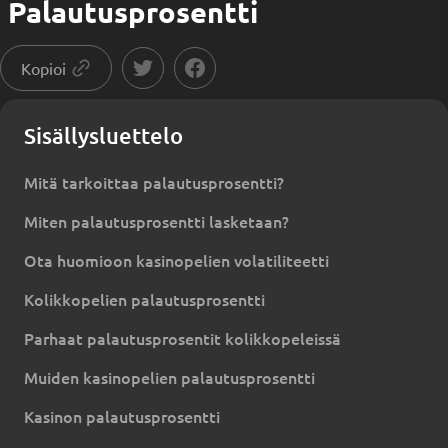
Palautusprosentti
Kopioi
Sisällysluettelo
Mitä tarkoittaa palautusprosentti?
Miten palautusprosentti lasketaan?
Ota huomioon kasinopelien volatiliteetti
Kolikkopelien palautusprosentti
Parhaat palautusprosentit kolikkopeleissä
Muiden kasinopelien palautusprosentti
Kasinon palautusprosentti