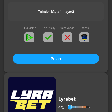
Toimiva käyttöliittymä
Pikakasino
Non Sticky
Verovapaa
Lisenssi
Pelaa
Lyrabet
4/
5