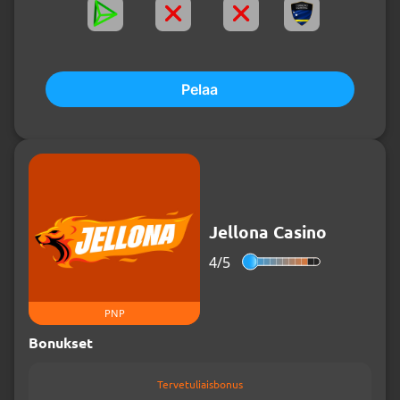
Pelaa
Jellona Casino
4/
5
PNP
Bonukset
Tervetuliaisbonus