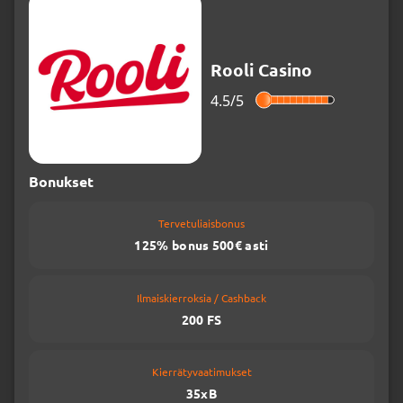
Rooli Casino
4.5/
5
Bonukset
Tervetuliaisbonus
125% bonus 500€ asti
Ilmaiskierroksia / Cashback
200 FS
Kierrätyvaatimukset
35xB