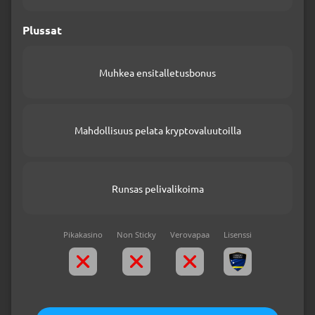
Plussat
Muhkea ensitalletusbonus
Mahdollisuus pelata kryptovaluutoilla
Runsas pelivalikoima
Pikakasino
Non Sticky
Verovapaa
Lisenssi