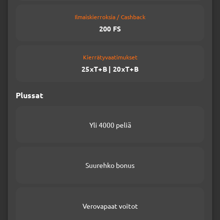
Ilmaiskierroksia / Cashback
200 FS
Kierrätyvaatimukset
25xT+B | 20xT+B
Plussat
Yli 4000 peliä
Suurehko bonus
Verovapaat voitot