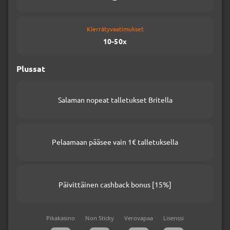
Kierrätyvaatimukset
10-50x
Plussat
Salaman nopeat talletukset Britella
Pelaamaan pääsee vain 1€ talletuksella
Päivittäinen cashback bonus [15%]
Pikakasino
Non Sticky
Verovapaa
Lisenssi