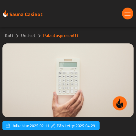
Koti
Uutiset
Palautusprosentti
Julkaistu: 2025-02-11
Päivitetty: 2025-04-29