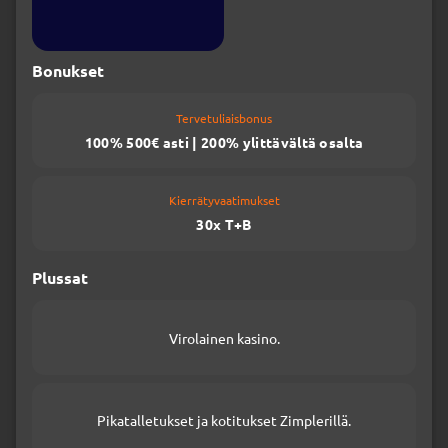
Bonukset
Tervetuliaisbonus
100% 500€ asti | 200% ylittävältä osalta
Kierrätyvaatimukset
30x T+B
Plussat
Virolainen kasino.
Pikatalletukset ja kotitukset Zimplerillä.