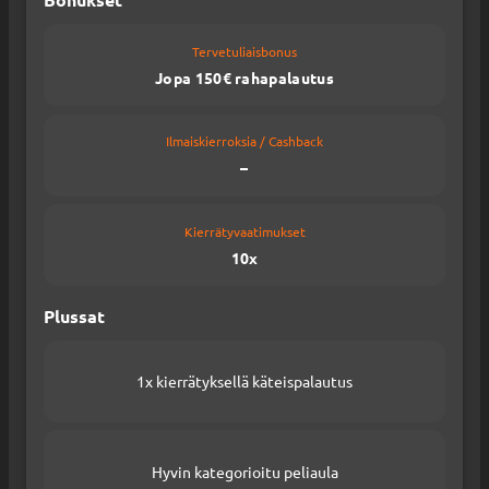
Tervetuliaisbonus
Jopa 150€ rahapalautus
Ilmaiskierroksia / Cashback
–
Kierrätyvaatimukset
10x
Plussat
1x kierrätyksellä käteispalautus
Hyvin kategorioitu peliaula