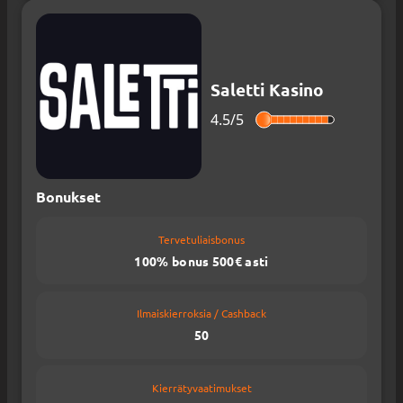
Saletti Kasino
4.5/
5
Bonukset
Tervetuliaisbonus
100% bonus 500€ asti
Ilmaiskierroksia / Cashback
50
Kierrätyvaatimukset