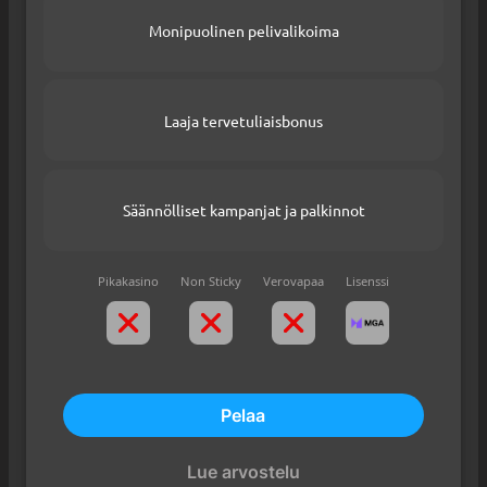
Monipuolinen pelivalikoima
Laaja tervetuliaisbonus
Säännölliset kampanjat ja palkinnot
Pikakasino
Non Sticky
Verovapaa
Lisenssi
Pelaa
Lue arvostelu