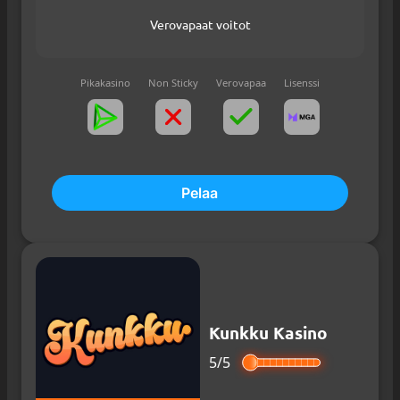
Verovapaat voitot
Pikakasino
Non Sticky
Verovapaa
Lisenssi
Pelaa
Kunkku Kasino
5/
5