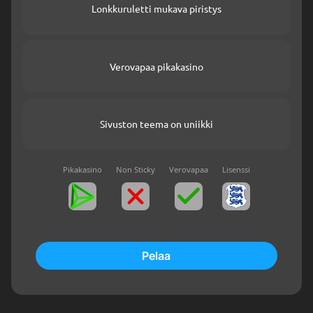
Lonkkuruletti mukava piristys
Verovapaa pikakasino
Sivuston teema on uniikki
Pikakasino
Non Sticky
Verovapaa
Lisenssi
Pelaa