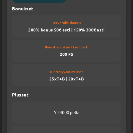
Bonukset
Tervetuliaisbonus
200% bonus 50€ asti | 150% 300€ asti
Ilmaiskierroksia / Cashback
200 FS
Kierrätyvaatimukset
25xT+B | 20xT+B
Plussat
Yli 4000 peliä