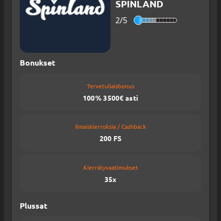
SPINLAND
2/
5
Bonukset
Tervetuliaisbonus
100% 3500€ asti
Ilmaiskierroksia / Cashback
200 FS
Kierrätyvaatimukset
35x
Plussat