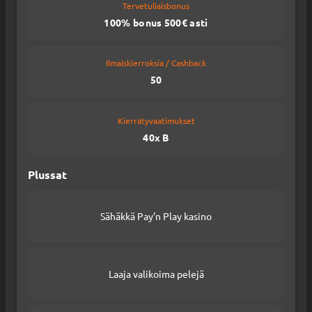
Tervetuliaisbonus
100% bonus 500€ asti
Ilmaiskierroksia / Cashback
50
Kierrätyvaatimukset
40x B
Plussat
Sähäkkä Pay’n Play kasino
Laaja valikoima pelejä