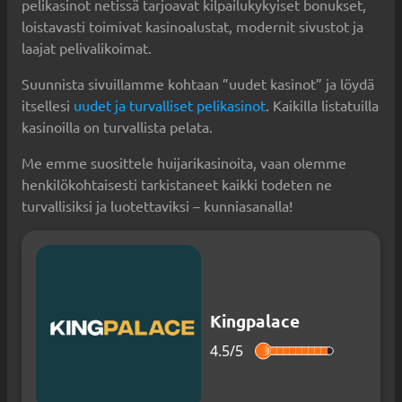
pelikasinot netissä tarjoavat kilpailukykyiset bonukset,
loistavasti toimivat kasinoalustat, modernit sivustot ja
laajat pelivalikoimat.
Suunnista sivuillamme kohtaan ”uudet kasinot” ja löydä
itsellesi
uudet ja turvalliset pelikasinot
. Kaikilla listatuilla
kasinoilla on turvallista pelata.
Me emme suosittele huijarikasinoita, vaan olemme
henkilökohtaisesti tarkistaneet kaikki todeten ne
turvallisiksi ja luotettaviksi – kunniasanalla!
Kingpalace
4.5/
5