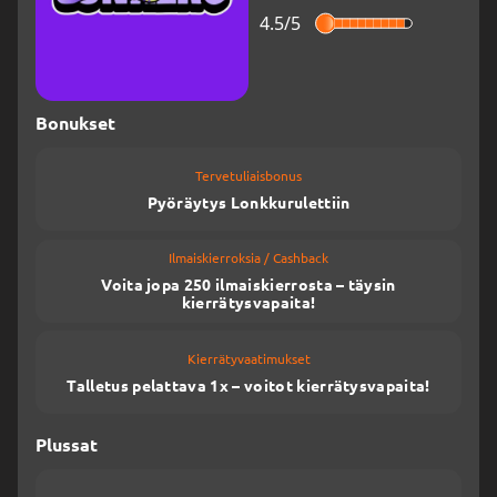
4.5/
5
Bonukset
Tervetuliaisbonus
Pyöräytys Lonkkurulettiin
Ilmaiskierroksia / Cashback
Voita jopa 250 ilmaiskierrosta – täysin
kierrätysvapaita!
Kierrätyvaatimukset
Talletus pelattava 1x – voitot kierrätysvapaita!
Plussat