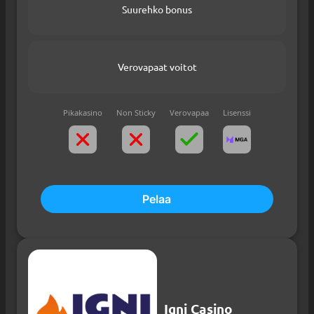
Suurehko bonus
Verovapaat voitot
Pikakasino
Non Sticky
Verovapaa
Lisenssi
Pelaa
Igni Casino