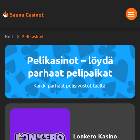
Koti
Pelikasinot
Pelikasinot – löydä
parhaat pelipaikat
Kaikki parhaat pelisivustot täältä!
Lonkero Kasino