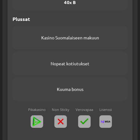
40x B
Plussat
Kasino Suomalaiseen makuun
Nopeat kotiutukset
Kuuma bonus
Pikakasino
Non Sticky
Verovapaa
Lisenssi