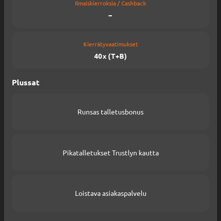
Ilmaiskierroksia / Cashback
–
Kierrätyvaatimukset
40x (T+B)
Plussat
Runsas talletusbonus
Pikatalletukset Trustlyn kautta
Loistava asiakaspalvelu