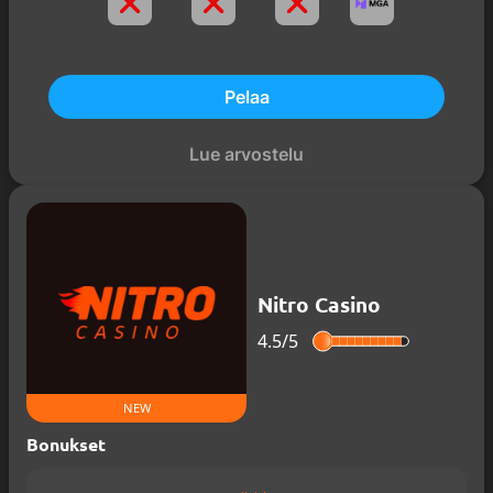
Pelaa
Lue arvostelu
Nitro Casino
4.5/
5
NEW
Bonukset