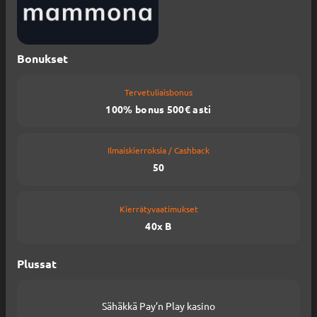
Bonukset
Tervetuliaisbonus
100% bonus 500€ asti
Ilmaiskierroksia / Cashback
50
Kierrätyvaatimukset
40x B
Plussat
Sähäkkä Pay’n Play kasino