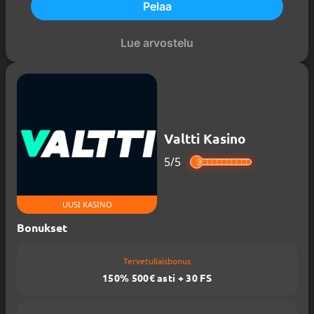
Pelaa
Lue arvostelu
Valtti Kasino
5/
5
UUSI KASINO
Bonukset
Tervetuliaisbonus
150% 500€ asti + 30 FS