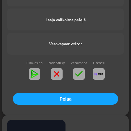
Laaja valikoima pelejä
Verovapaat voitot
Pikakasino
Non Sticky
Verovapaa
Lisenssi
Pelaa