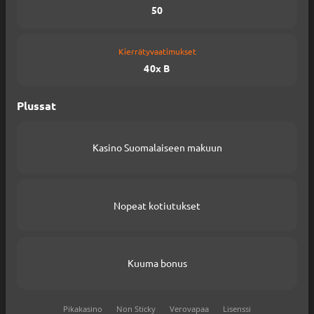
50
Kierrätyvaatimukset
40x B
Plussat
Kasino Suomalaiseen makuun
Nopeat kotiutukset
Kuuma bonus
Pikakasino
Non Sticky
Verovapaa
Lisenssi