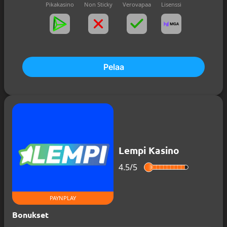
Pikakasino
Non Sticky
Verovapaa
Lisenssi
Pelaa
Lempi Kasino
4.5/
5
PAYNPLAY
Bonukset