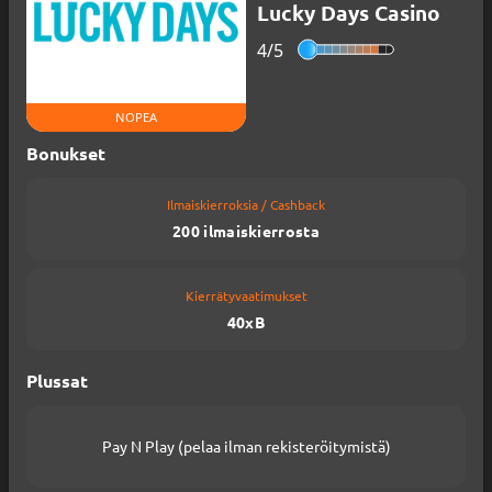
Lucky Days Casino
4/
5
NOPEA
Bonukset
Ilmaiskierroksia / Cashback
200 ilmaiskierrosta
Kierrätyvaatimukset
40xB
Plussat
Pay N Play (pelaa ilman rekisteröitymistä)