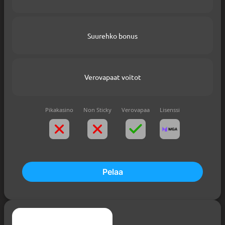
Suurehko bonus
Verovapaat voitot
Pikakasino
Non Sticky
Verovapaa
Lisenssi
Pelaa