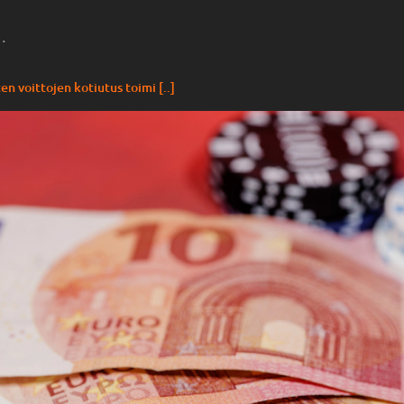
en voittojen kotiutus toimi [..]