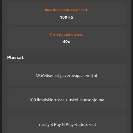
Ilmaiskierroksia / Cashback
100 FS
Kierrätyvaatimukset
40x
Plussat
MGA-lisenssi ja verovapaat voitot
100 ilmaiskierrosta + uskollisuusohjelma
Trustly & Pay N Play -talletukset