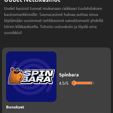
Uudet kasinot tuovat mukanaan raikkaan tuulahduksen
kasinomarkkinoille. Saunacasinot haluaa auttaa sinua
löytämään uusimmat nettikasinot vaivattomasti yhdellä
hiiren klikkauksella. Tutustu uutuuksiin ja löydä oma
suosikkisi!
Spinbara
4.5/
5
Bonukset