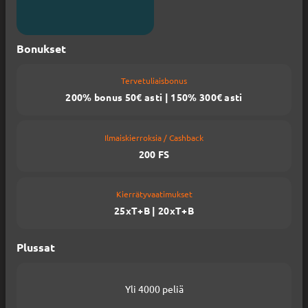
Bonukset
Tervetuliaisbonus
200% bonus 50€ asti | 150% 300€ asti
Ilmaiskierroksia / Cashback
200 FS
Kierrätyvaatimukset
25xT+B | 20xT+B
Plussat
Yli 4000 peliä