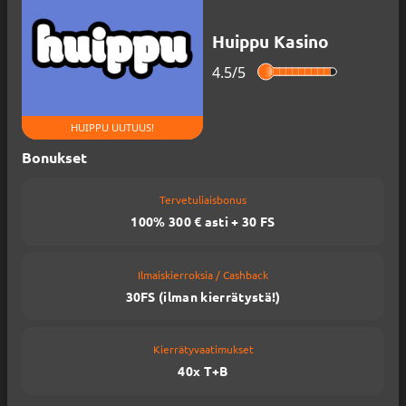
Huippu Kasino
4.5/
5
HUIPPU UUTUUS!
Bonukset
Tervetuliaisbonus
100% 300 € asti + 30 FS
Ilmaiskierroksia / Cashback
30FS (ilman kierrätystä!)
Kierrätyvaatimukset
40x T+B