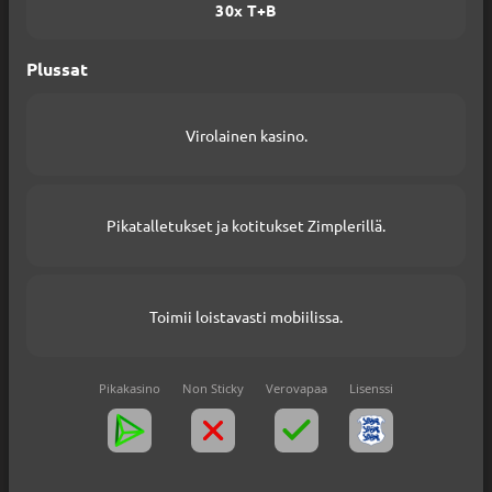
30x T+B
Plussat
Virolainen kasino.
Pikatalletukset ja kotitukset Zimplerillä.
Toimii loistavasti mobiilissa.
Pikakasino
Non Sticky
Verovapaa
Lisenssi