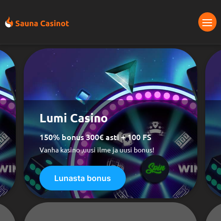
Lumi Casino
150% bonus 300€ asti + 100 FS
Vanha kasino ,uusi ilme ja uusi bonus!
Lunasta bonus