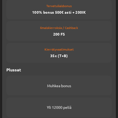
Tervetuliaisbonus
100% bonus 500€ asti + 200IK
Ilmaiskierroksia / Cashback
200 FS
Kierrätyvaatimukset
35x (T+B)
Plussat
Muhkea bonus
Yli 12000 peliä