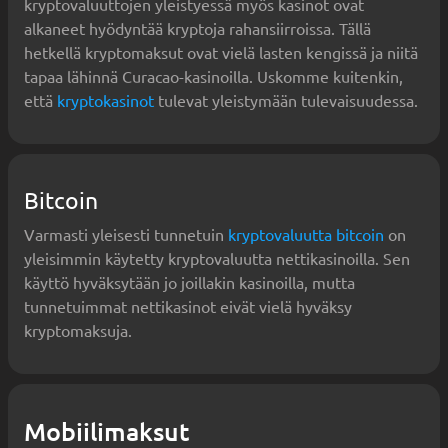
kryptovaluuttojen yleistyessä myös kasinot ovat
alkaneet hyödyntää kryptoja rahansiirroissa. Tällä
hetkellä kryptomaksut ovat vielä lasten kengissä ja niitä
tapaa lähinnä Curacao-kasinoilla. Uskomme kuitenkin,
että
kryptokasinot
tulevat yleistymään tulevaisuudessa.
Bitcoin
Varmasti yleisesti tunnetuin
kryptovaluutta bitcoin
on
yleisimmin käytetty kryptovaluutta nettikasinoilla. Sen
käyttö hyväksytään jo joillakin kasinoilla, mutta
tunnetuimmat nettikasinot eivät vielä hyväksy
kryptomaksuja.
Mobiilimaksut