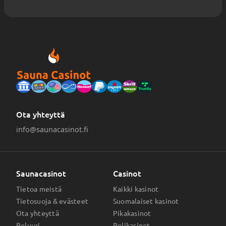
Ota yhteyttä
info@saunacasinot.fi
Saunacasinot
Casinot
Tietoa meistä
Kaikki kasinot
Tietosuoja & evästeet
Suomalaiset kasinot
Ota yhteyttä
Pikakasinot
Peluuri
Pelikasinot