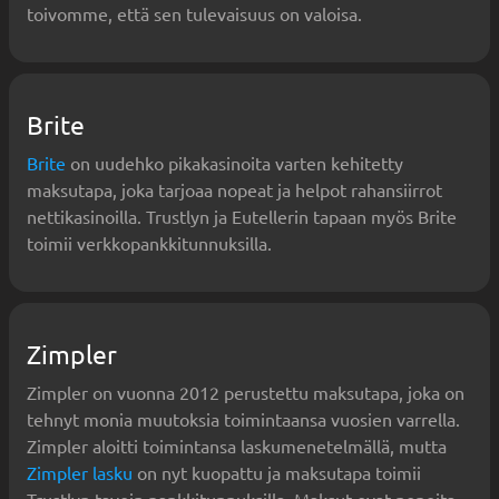
toivomme, että sen tulevaisuus on valoisa.
Brite
Brite
on uudehko pikakasinoita varten kehitetty
maksutapa, joka tarjoaa nopeat ja helpot rahansiirrot
nettikasinoilla. Trustlyn ja Eutellerin tapaan myös Brite
toimii verkkopankkitunnuksilla.
Zimpler
Zimpler on vuonna 2012 perustettu maksutapa, joka on
tehnyt monia muutoksia toimintaansa vuosien varrella.
Zimpler aloitti toimintansa laskumenetelmällä, mutta
Zimpler lasku
on nyt kuopattu ja maksutapa toimii