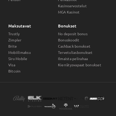
Kasinoarvostelut
MGA Kasinot
Maksutavat
Bonukset
Trustly
No deposit bonus
Zimpler
Bonuskoodit
Brite
Cashback bonukset
Mobiilimaksu
Tervetuliasbonukset
Siru Mobile
Ilmaista pelirahaa
Visa
Kierrätysvapaat bonukset
Bitcoin