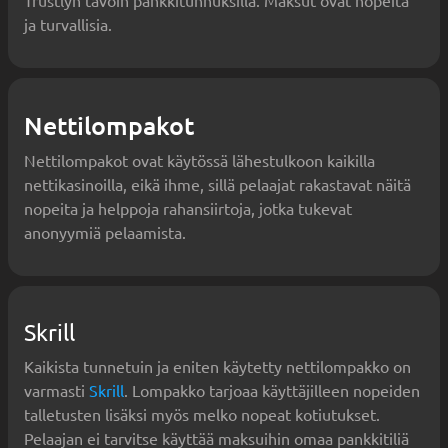
Trustlyn tavoin pankkitunnuksilla. Maksut ovat nopeita
ja turvallisia.
Nettilompakot
Nettilompakot ovat käytössä lähestulkoon kaikilla
nettikasinoilla, eikä ihme, sillä pelaajat rakastavat näitä
nopeita ja helppoja rahansiirtoja, jotka tukevat
anonyymiä pelaamista.
Skrill
Kaikista tunnetuin ja eniten käytetty nettilompakko on
varmasti
Skrill
. Lompakko tarjoaa käyttäjilleen nopeiden
talletusten lisäksi myös melko nopeat kotiutukset.
Pelaajan ei tarvitse käyttää maksuihin omaa pankkitiliä