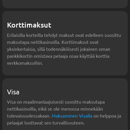
Korttimaksut
Erilaisilla korteilla tehdyt maksut ovat edelleen suosittu
maksutapa nettikasinoilla. Korttimaksut ovat
yksinkertaisia, sillä todennäköisesti jokainen oman
pankkikortin omistava pelaaja osaa käyttää korttia
verkkomaksuihin.
Visa
Visa on maailmanlaajuisesti suosittu maksutapa
nettikasinoilla, eikä se ole menossa minnekään
tulevaisuudessakaan.
Maksaminen Visalla
on helppoa ja
pelaajat luottavat sen turvallisuuteen.