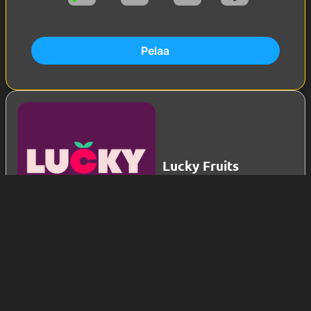
Pelaa
Lucky Fruits
5/
5
Tervetuliaisbonus
Tervetuliaisbonus
100% 300€ asti + 100FS