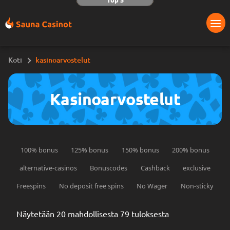
Koti
kasinoarvostelut
Kasinoarvostelut
100% bonus
125% bonus
150% bonus
200% bonus
alternative-casinos
Bonuscodes
Cashback
exclusive
Freespins
No deposit free spins
No Wager
Non-sticky
Näytetään 20 mahdollisesta 79 tuloksesta