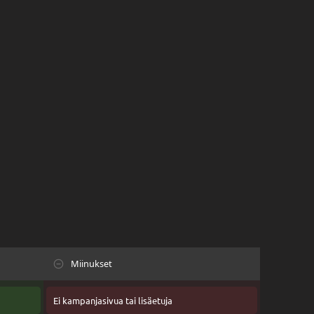
Miinukset
Ei kampanjasivua tai lisäetuja