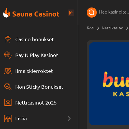
Koti
Nettikasino
Casino bonukset
Pay N Play Kasinot
Ilmaiskierrokset
Non Sticky Bonukset
Netticasinot 2025
Lisää