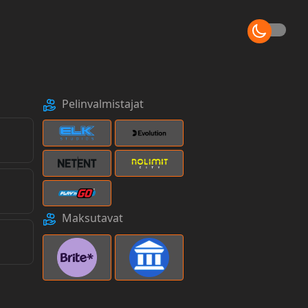
Pelinvalmistajat
Maksutavat