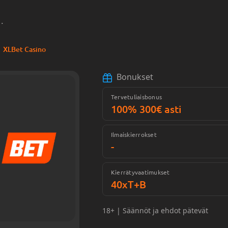
XLBet Casino
Bonukset
Tervetuliaisbonus
100% 300€ asti
Ilmaiskierrokset
-
Kierrätyvaatimukset
40xT+B
18+ | Säännöt ja ehdot pätevät