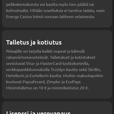
pelikokemuksesta voi kautta myös tien päältä tai
kotisohvalta. Mitään sovelluksia ei tarvitse ladata, vaan
Energy Casino toimii suoraan laitteen selaimesta.
Talletus ja kotiutus
Pelaajille on tarjolla kaikki nopeat ja kätevät
rahansiirtomenetelmät. Talletukset ja kotiutukset
onnistuvat Visa- ja MasterCard-luottokorteilla,
verkkopankkitunnuksilla Trustlyn kautta sekä Skrillin,
Netellerin ja Eurtellerin kautta. Muihin maksutapoihin
kuuluvat Paysafecard, Zimpler ja EcoPayz.
Minimitalletus on 10 € ja minimikotiutus 20 €.
Lisenssi ja verovapaus