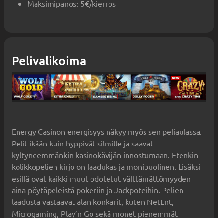
Maksimipanos: 5€/kierros
Pelivalikoima
Energy Casinon energisyys näkyy myös sen peliaulassa.
Pelit ikään kuin hyppivät silmille ja saavat
kyltyneemmänkin kasinokävijän innostumaan. Etenkin
kolikkopelien kirjo on laadukas ja monipuolinen. Lisäksi
esillä ovat kaikki muut odotetut välttämättömyyden
aina pöytäpeleistä pokeriin ja Jackpoteihin. Pelien
laadusta vastaavat alan konkarit, kuten NetEnt,
Microgaming, Play’n Go sekä monet pienemmät