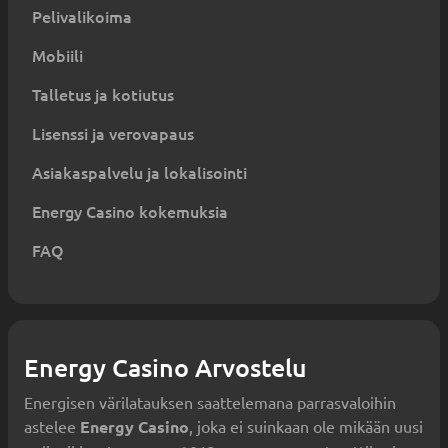
Pelivalikoima
Mobiili
Talletus ja kotiutus
Lisenssi ja verovapaus
Asiakaspalvelu ja lokalisointi
Energy Casino kokemuksia
FAQ
Energy Casino Arvostelu
Energisen värilatauksen saattelemana parrasvaloihin
astelee
Energy Casino
, joka ei suinkaan ole mikään uusi