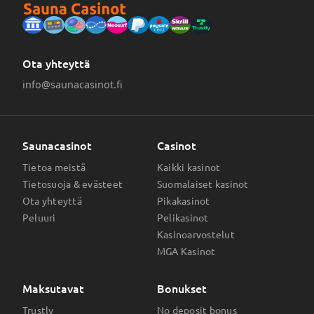
Ota yhteyttä
info@saunacasinot.fi
Saunacasinot
Casinot
Tietoa meistä
Kaikki kasinot
Tietosuoja & evästeet
Suomalaiset kasinot
Ota yhteyttä
Pikakasinot
Peluuri
Pelikasinot
Kasinoarvostelut
MGA Kasinot
Maksutavat
Bonukset
Trustly
No deposit bonus