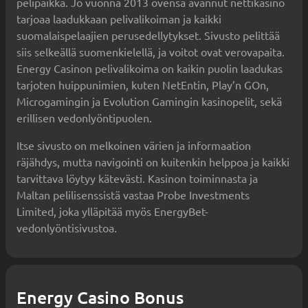
pelipaikka. Jo vuonna 2013 ovensa avannut nettikasino
tarjoaa laadukkaan pelivalikoiman ja kaikki
suomalaispelaajien perusedellytykset. Sivusto pelittää
siis selkeällä suomenkielellä, ja voitot ovat verovapaita.
Energy Casinon pelivalikoima on kaikin puolin laadukas
tarjoten huippunimien, kuten NetEntin, Play’n GOn,
Microgamingin ja Evolution Gamingin kasinopelit, sekä
erillisen vedonlyöntipuolen.
Itse sivusto on melkoinen värien ja informaation
räjähdys, mutta navigointi on kuitenkin helppoa ja kaikki
tarvittava löytyy kätevästi. Kasinon toiminnasta ja
Maltan pelilisenssistä vastaa Probe Investments
Limited, joka ylläpitää myös EnergyBet-
vedonlyöntisivustoa.
Energy Casino Bonus