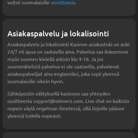
voitot suomalaisille
verottomia
.
Asiakaspalvelu ja lokalisointi
Asiakaspalvelu ja lokalisointi Kasinon asiakastuki on auki
24/7 eli apua on saatavilla aina. Palvelua saa iloksemme
myös suomen kielellä arkisin klo 9-18. Ja jos
suomenkielistä palvelua ei ole saatavilla, palvelevat
asiakaspalvelijat aina englanniksi, joka sopii yleensä
suomalaisille oikein hyvin.
Sähköpostin välityksellä kasinoon saa yhteyden
osoitteesta
support@winnerz.com
. Live chat on kaikista
nopein väylä ongelman ilmetessä, sillä linjoille pääsee
yleensä todella nopeasti.