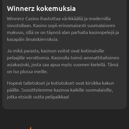
Winnerz kokemuksia
Winnerz Casino ihastuttaa värikkäällä ja modernilla
sivustollaan. Kasino sopii erinomaisesti suomalaiseen
makuun, sillä se on täynnä alan parhaita kasinopelejä ja
kasapäin ilmaiskierroksia.
Ja mikä parasta, kasinon voitot ovat kotimaisille
pelaajille verottomia. Kasinolla toimii ammattitaitoinen
asiakastuki, josta saa apua myös suomen kielellä. Tämä
on iso plussa meille.
Nopeat talletukset ja kotiutukset ovat kirsikka kakun
päälle. Suosittelemme kasinoa kaikille suomalaisille,
jotka etsivät uutta pelipaikkaa!