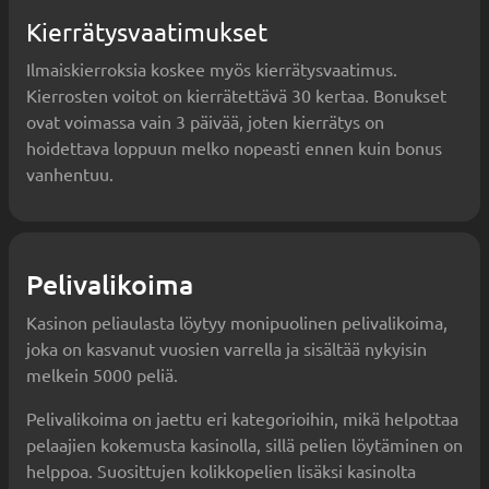
Kierrätysvaatimukset
Ilmaiskierroksia koskee myös kierrätysvaatimus.
Kierrosten voitot on kierrätettävä 30 kertaa. Bonukset
ovat voimassa vain 3 päivää, joten kierrätys on
hoidettava loppuun melko nopeasti ennen kuin bonus
vanhentuu.
Pelivalikoima
Kasinon peliaulasta löytyy monipuolinen pelivalikoima,
joka on kasvanut vuosien varrella ja sisältää nykyisin
melkein 5000 peliä.
Pelivalikoima on jaettu eri kategorioihin, mikä helpottaa
pelaajien kokemusta kasinolla, sillä pelien löytäminen on
helppoa. Suosittujen kolikkopelien lisäksi kasinolta