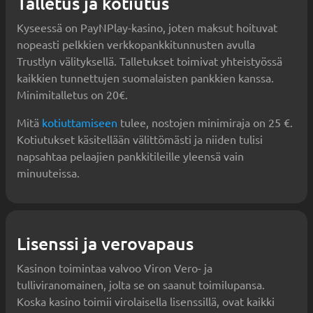
Talletus ja kotiutus
Kyseessä on PayNPlay-kasino, joten maksut hoituvat
nopeasti pelkkien verkkopankkitunnusten avulla
Trustlyn välityksellä. Talletukset toimivat yhteistyössä
kaikkien tunnettujen suomalaisten pankkien kanssa.
Minimitalletus on 20€.
Mitä
kotiuttamiseen
tulee, nostojen minimiraja on 25 €.
Kotiutukset käsitellään välittömästi ja niiden tulisi
napsahtaa pelaajien pankkitileille yleensä vain
minuuteissa.
Lisenssi ja verovapaus
Kasinon toimintaa valvoo Viron Vero- ja
tulliviranomainen, jolta se on saanut toimilupansa.
Koska kasino toimii virolaisella lisenssillä, ovat kaikki