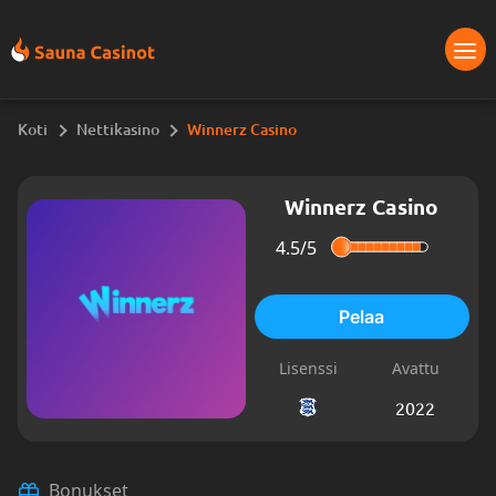
Koti
Nettikasino
Winnerz Casino
Winnerz Casino
4.5/
5
Pelaa
Lisenssi
Avattu
2022
Bonukset