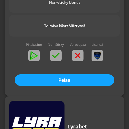
Non-sticky Bonus
Toimiva käyttöliittymä
Pikakasino
Non Sticky
Verovapaa
Lisenssi
Pelaa
Lyrabet