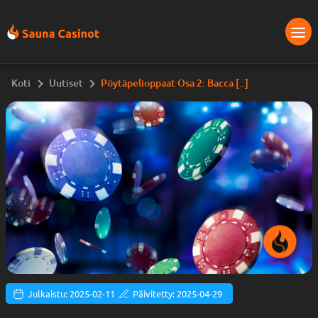
Koti
Uutiset
Pöytäpelioppaat Osa 2: Bacca [..]
Julkaistu: 2025-02-11
Päivitetty: 2025-04-29