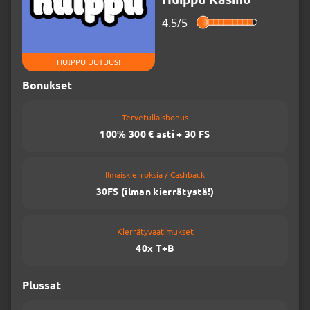
4.5/
5
HUIPPU UUTUUS!
Bonukset
Tervetuliaisbonus
100% 300 € asti + 30 FS
Ilmaiskierroksia / Cashback
30FS (ilman kierrätystä!)
Kierrätyvaatimukset
40x T+B
Plussat