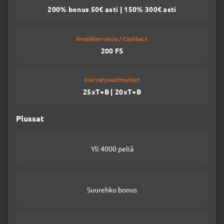
200% bonus 50€ asti | 150% 300€ asti
Ilmaiskierroksia / Cashback
200 FS
Kierrätyvaatimukset
25xT+B | 20xT+B
Plussat
Yli 4000 peliä
Suurehko bonus