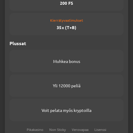
200 FS
Kierrätyvaatimukset
35x (T+B)
Plussat
Muhkea bonus
Yli 12000 peliä
Voit pelata myös kryptoilla
Pikakasino
Non Sticky
Verovapaa
Lisenssi