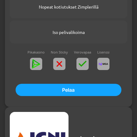
Nopeat kotiutukset Zimplerillä
Iso pelivalikoima
Pikakasino
Non Sticky
Verovapaa
Lisenssi
Pelaa