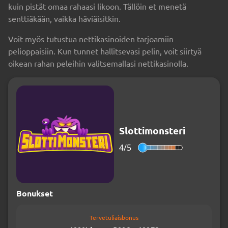
kuin pistät omaa rahaasi likoon. Tällöin et menetä
senttiäkään, vaikka häviäisitkin.
Voit myös tutustua nettikasinoiden tarjoamiin
pelioppaisiin. Kun tunnet hallitsevasi pelin, voit siirtyä
oikean rahan peleihin valitsemallasi nettikasinolla.
Slottimonsteri
4/
5
Bonukset
Tervetuliaisbonus