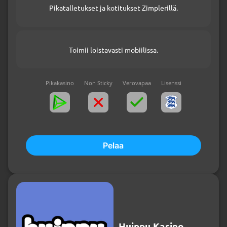
Pikatalletukset ja kotitukset Zimplerillä.
Toimii loistavasti mobiilissa.
Pikakasino
Non Sticky
Verovapaa
Lisenssi
Pelaa
Huippu Kasino