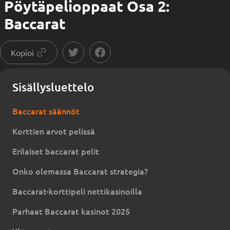
Pöytäpelioppaat Osa 2:
Baccarat
Kopioi
Sisällysluettelo
Baccarat säännöt
Korttien arvot pelissä
Erilaiset baccarat pelit
Onko olemassa Baccarat strategia?
Baccarat-korttipeli nettikasinoilla
Parhaat Baccarat kasinot 2025