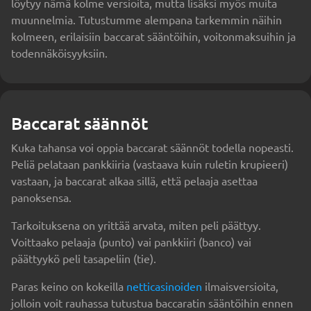
löytyy nämä kolme versioita, mutta lisäksi myös muita
muunnelmia. Tutustumme alempana tarkemmin näihin
kolmeen, erilaisiin baccarat sääntöihin, voitonmaksuihin ja
todennäköisyyksiin.
Baccarat säännöt
Kuka tahansa voi oppia baccarat säännöt todella nopeasti.
Peliä pelataan pankkiiria (vastaava kuin ruletin krupieeri)
vastaan, ja baccarat alkaa sillä, että pelaaja asettaa
panoksensa.
Tarkoituksena on yrittää arvata, miten peli päättyy.
Voittaako pelaaja (punto) vai pankkiiri (banco) vai
päättyykö peli tasapeliin (tie).
Paras keino on kokeilla
netticasinoiden
ilmaisversioita,
jolloin voit rauhassa tutustua baccaratin sääntöihin ennen