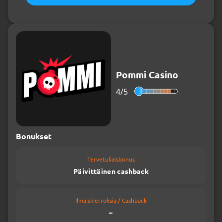
Pommi Casino
4/
5
Bonukset
Tervetuliaisbonus
Päivittäinen cashback
Ilmaiskierroksia / Cashback
–