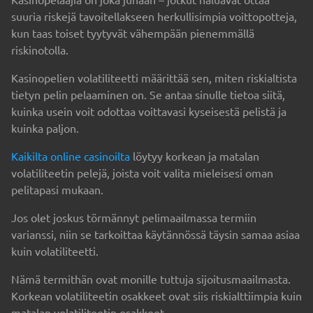
suuria riskejä tavoitellakseen herkullisimpia voittopotteja,
kun taas toiset tyytyvät vähempään pienemmällä
riskinotolla.
Kasinopelien volatiliteetti määrittää sen, miten riskialtista
tietyn pelin pelaaminen on. Se antaa sinulle tietoa siitä,
kuinka usein voit odottaa voittavasi kyseisestä pelistä ja
kuinka paljon.
Kaikilta online casinoilta
löytyy korkean ja matalan
volatiliteetin pelejä, joista voit valita mieleisesi oman
pelitapasi mukaan.
Jos olet joskus törmännyt pelimaailmassa termiin
varianssi, niin se tarkoittaa käytännössä täysin samaa asiaa
kuin volatiliteetti.
Nämä termithän ovat monille tuttuja sijoitusmaailmasta.
Korkean volatiliteetin osakkeet ovat siis riskialttiimpia kuin
matalan volatiliteetin osakkeet.