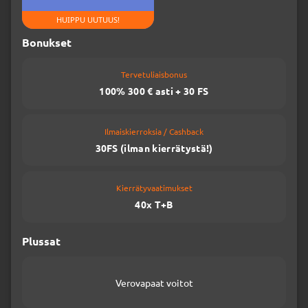
HUIPPU UUTUUS!
Bonukset
Tervetuliaisbonus
100% 300 € asti + 30 FS
Ilmaiskierroksia / Cashback
30FS (ilman kierrätystä!)
Kierrätyvaatimukset
40x T+B
Plussat
Verovapaat voitot