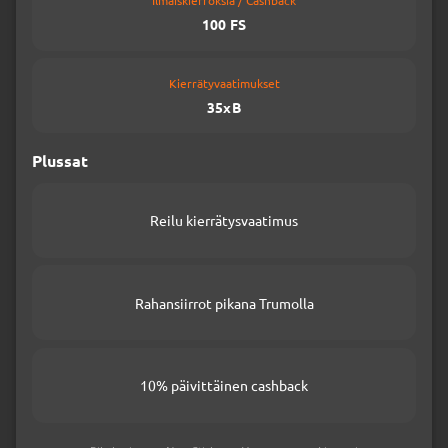
Ilmaiskierroksia / Cashback
100 FS
Kierrätyvaatimukset
35xB
Plussat
Reilu kierrätysvaatimus
Rahansiirrot pikana Trumolla
10% päivittäinen cashback