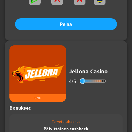
Pelaa
Jellona Casino
4/
5
PNP
Bonukset
Tervetuliaisbonus
Päivittäinen cashback