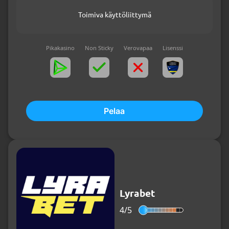
Toimiva käyttöliittymä
Pikakasino
Non Sticky
Verovapaa
Lisenssi
Pelaa
Lyrabet
4/
5