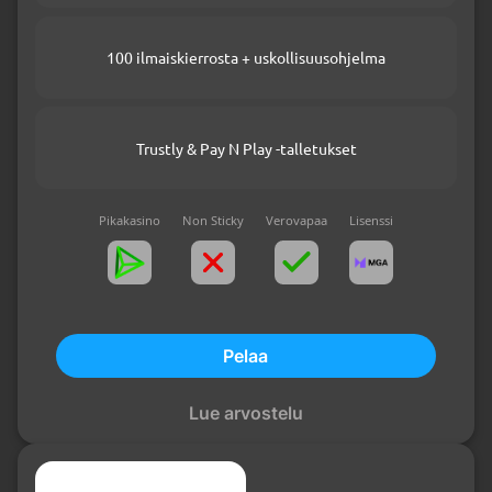
100 ilmaiskierrosta + uskollisuusohjelma
Trustly & Pay N Play -talletukset
Pikakasino
Non Sticky
Verovapaa
Lisenssi
Pelaa
Lue arvostelu