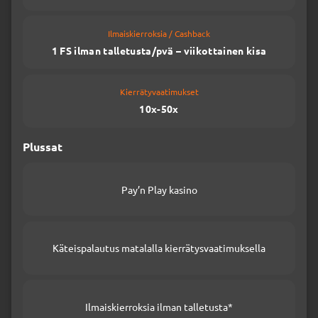
Ilmaiskierroksia / Cashback
1 FS ilman talletusta/pvä – viikottainen kisa
Kierrätyvaatimukset
10x-50x
Plussat
Pay’n Play kasino
Käteispalautus matalalla kierrätysvaatimuksella
Ilmaiskierroksia ilman talletusta*