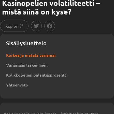
Kasinopelien volatiliteetti –
mistä siinä on kyse?
Kopioi
Sisällysluettelo
Korkea ja matala varianssi
Varianssin laskeminen
Kolikkopelien palautusprosentti
Yhteenveto
Kasinopelaajia on joka junaan – jotkut haluavat ottaa