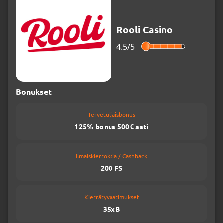
Rooli Casino
4.5/
5
Bonukset
Tervetuliaisbonus
125% bonus 500€ asti
Ilmaiskierroksia / Cashback
200 FS
Kierrätyvaatimukset
35xB