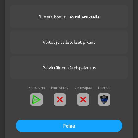
Runsas. bonus – 4x talletukselle
Voitot ja talletukset pikana
Päivittäinen käteispalautus
Pikakasino
Non Sticky
Verovapaa
Lisenssi
Pelaa