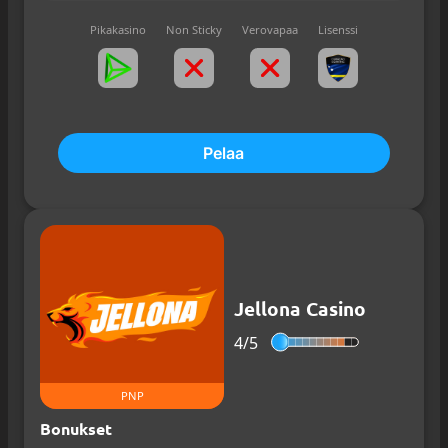
Pikakasino
Non Sticky
Verovapaa
Lisenssi
Pelaa
Jellona Casino
4/
5
PNP
Bonukset