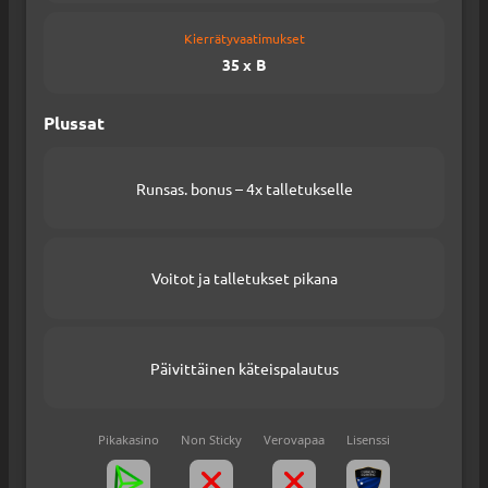
Kierrätyvaatimukset
35 x B
Plussat
Runsas. bonus – 4x talletukselle
Voitot ja talletukset pikana
Päivittäinen käteispalautus
Pikakasino
Non Sticky
Verovapaa
Lisenssi