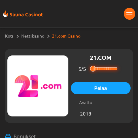
Koti
Nettikasino
21.com Casino
21.COM
5/
5
Pelaa
Avattu
2018
Bonukset