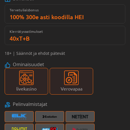
Tervetuliaisbonus
100% 300e asti koodilla HEI
Kierrätyvaatimukset
40xT+B
18+ | Säännöt ja ehdot pätevät
Ominaisuudet
livekasino
Verovapaa
Pelinvalmistajat