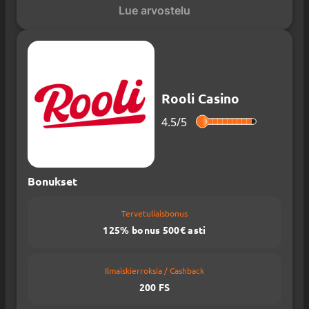
Lue arvostelu
Rooli Casino
4.5/
5
Bonukset
Tervetuliaisbonus
125% bonus 500€ asti
Ilmaiskierroksia / Cashback
200 FS