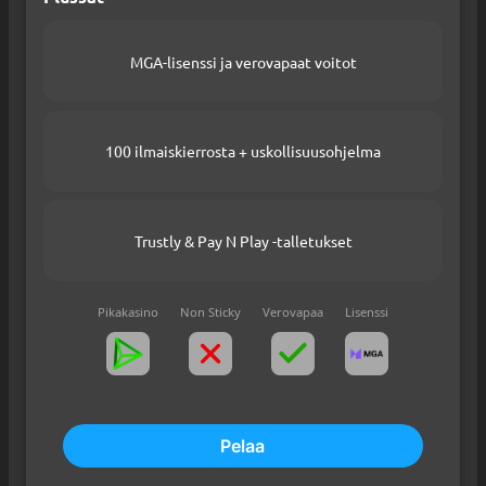
MGA-lisenssi ja verovapaat voitot
100 ilmaiskierrosta + uskollisuusohjelma
Trustly & Pay N Play -talletukset
Pikakasino
Non Sticky
Verovapaa
Lisenssi
Pelaa