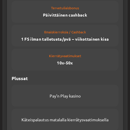
Tervetuliaisbonus
Päivittäinen cashback
Ilmaiskierroksia / Cashback
1 FS ilman talletusta/pvä – viikottainen kisa
Kierrätyvaatimukset
10x-50x
Plussat
Pay’n Play kasino
Käteispalautus matalalla kierrätysvaatimuksella