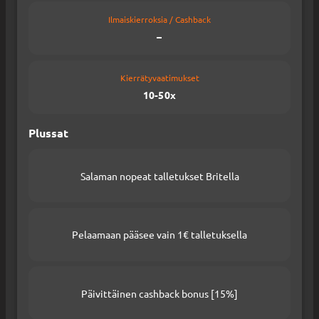
Ilmaiskierroksia / Cashback
–
Kierrätyvaatimukset
10-50x
Plussat
Salaman nopeat talletukset Britella
Pelaamaan pääsee vain 1€ talletuksella
Päivittäinen cashback bonus [15%]