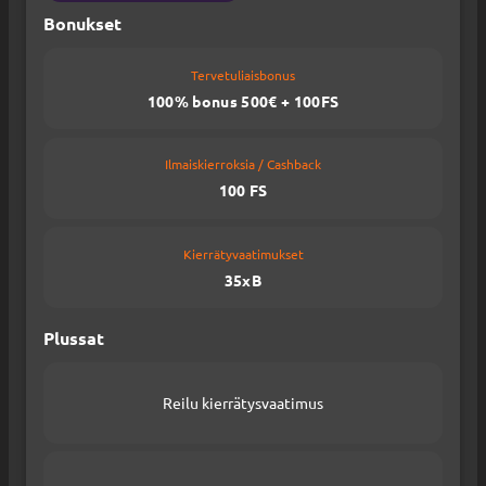
Bonukset
Tervetuliaisbonus
100% bonus 500€ + 100FS
Ilmaiskierroksia / Cashback
100 FS
Kierrätyvaatimukset
35xB
Plussat
Reilu kierrätysvaatimus