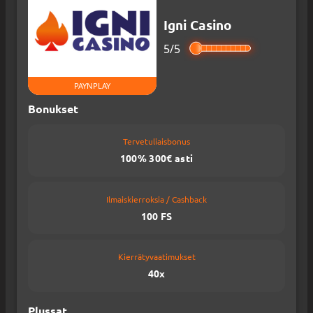
Igni Casino
5/
5
PAYNPLAY
Bonukset
Tervetuliaisbonus
100% 300€ asti
Ilmaiskierroksia / Cashback
100 FS
Kierrätyvaatimukset
40x
Plussat