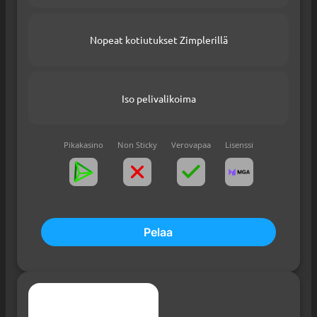
Nopeat kotiutukset Zimplerillä
Iso pelivalikoima
Pikakasino
Non Sticky
Verovapaa
Lisenssi
Pelaa