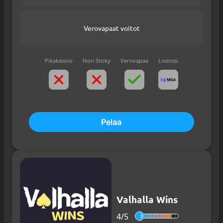
Verovapaat voitot
Pikakasino
Non Sticky
Verovapaa
Lisenssi
Pelaa
Valhalla Wins
4/
5