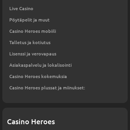
Live Casino
Pöytäpelit ja muut
Casino Heroes mobiili
Talletus ja kotiutus
Lisenssi ja verovapaus
Asiakaspalvelu ja lokalisointi
Casino Heroes kokemuksia
Casino Heroes plussat ja miinukset:
Casino Heroes