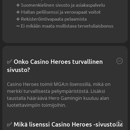
➕ Suomenkielinen sivusto ja asiakaspalvelu
➕ Maltan pelilisenssi ja verovapaat voitot
➕ Rekisteröintivapaata pelaamista
➖ Ei mikään maata mullistava tervetuliaisbonus
✅ Onko Casino Heroes turvallinen
sivusto?
Casino Heroes toimii MGA:n lisenssillä, mikä on
merkki turvallisesta peliympäristöstä. Lisäksi
taustalla hääräävä Hero Gamingin kuuluu alan
luotettavimpiin toimijoihin.
✅ Mikä lisenssi Casino Heroes -sivustolla