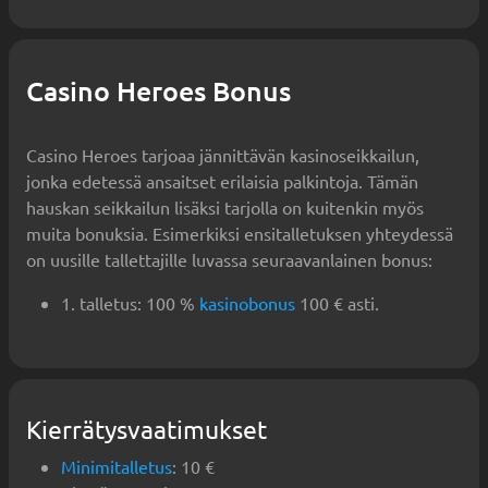
Casino Heroes Bonus
Casino Heroes tarjoaa jännittävän kasinoseikkailun,
jonka edetessä ansaitset erilaisia palkintoja. Tämän
hauskan seikkailun lisäksi tarjolla on kuitenkin myös
muita bonuksia. Esimerkiksi ensitalletuksen yhteydessä
on uusille tallettajille luvassa seuraavanlainen bonus:
1. talletus: 100 %
kasinobonus
100 € asti.
Kierrätysvaatimukset
Minimitalletus
: 10 €