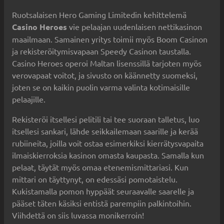
Ruotsalaisen Hero Gaming Limitedin kehittelemä
Casino Heroes
vie pelaajan uudenlaisen nettikasinon
maailmaan. Samainen yritys toimii myös Boom Casinon
ja rekisteröitymisvapaan Speedy Casinon taustalla.
Casino Heroes operoi Maltan lisenssillä tarjoten myös
verovapaat voitot, ja sivusto on käännetty suomeksi,
joten se on kaikin puolin varma valinta kotimaisille
pelaajille.
Rekisteröi itsellesi pelitili tai tee suoraan talletus, luo
itsellesi sankari, lähde seikkailemaan saarille ja kerää
rubiineita, joilla voit ostaa esimerkiksi kierrätysvapaita
ilmaiskierroksia kasinon omasta kaupasta. Samalla kun
pelaat, täytät myös omaa etenemismittariasi. Kun
mittari on täyttynyt, on edessäsi pomotaistelu.
Kukistamalla pomon hyppäät seuraavalle saarelle ja
pääset täten käsiksi entistä parempiin palkintoihin.
Viihdettä on siis luvassa monikerroin!