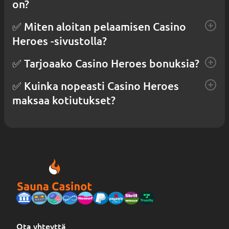
on?
✅ Miten aloitan pelaamisen Casino
Heroes -sivustolla?
✅ Tarjoaako Casino Heroes bonuksia?
✅ Kuinka nopeasti Casino Heroes
maksaa kotiutukset?
Ota yhteyttä