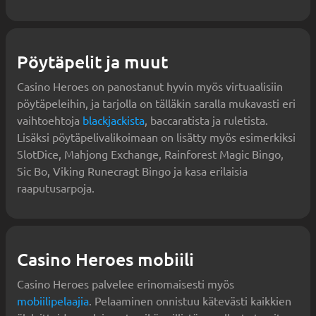
Pöytäpelit ja muut
Casino Heroes on panostanut hyvin myös virtuaalisiin
pöytäpeleihin, ja tarjolla on tälläkin saralla mukavasti eri
vaihtoehtoja
blackjackista
, baccaratista ja ruletista.
Lisäksi pöytäpelivalikoimaan on lisätty myös esimerkiksi
SlotDice, Mahjong Exchange, Rainforest Magic Bingo,
Sic Bo, Viking Runecragt Bingo ja kasa erilaisia
raaputusarpoja.
Casino Heroes mobiili
Casino Heroes palvelee erinomaisesti myös
mobiilipelaajia
. Pelaaminen onnistuu kätevästi kaikkien