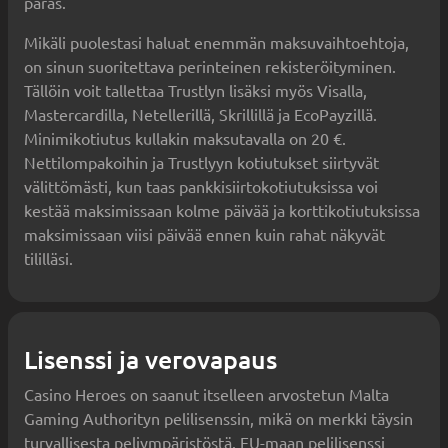
paras.
Mikäli puolestasi haluat enemmän maksuvaihtoehtoja,
on sinun suoritettava perinteinen rekisteröityminen.
Tällöin voit tallettaa Trustlyn lisäksi myös Visalla,
Mastercardilla, Netellerillä, Skrillillä ja EcoPayzillä.
Minimikotiutus kullakin maksutavalla on 20 €.
Nettilompakoihin ja Trustlyyn kotiutukset siirtyvät
välittömästi, kun taas pankkisiirtokotiutuksissa voi
kestää maksimissaan kolme päivää ja korttikotiutuksissa
maksimissaan viisi päivää ennen kuin rahat näkyvät
tililläsi.
Lisenssi ja verovapaus
Casino Heroes on saanut itselleen arvostetun Malta
Gaming Authorityn pelilisenssin, mikä on merkki täysin
turvallisesta peliympäristöstä. EU-maan pelilisenssi