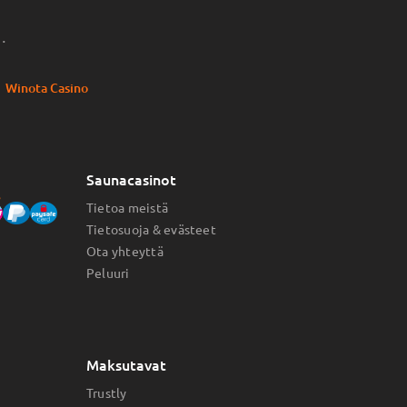
Winota Casino
Saunacasinot
Tietoa meistä
Tietosuoja & evästeet
Ota yhteyttä
Peluuri
Maksutavat
Trustly