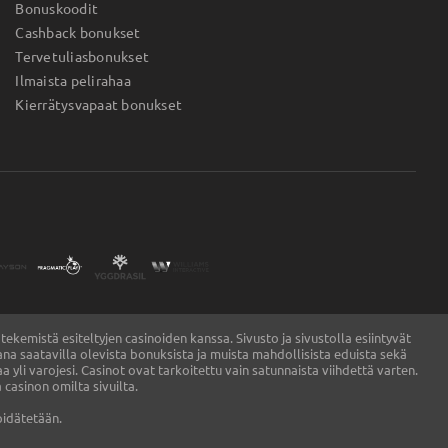
Bonuskoodit
Cashback bonukset
Tervetuliasbonukset
Ilmaista pelirahaa
Kierrätysvapaat bonukset
ekemistä esiteltyjen casinoiden kanssa. Sivusto ja sivustolla esiintyvät
ana saatavilla olevista bonuksista ja muista mahdollisista eduista sekä
li varojesi. Casinot ovat tarkoitettu vain satunnaista viihdettä varten.
casinon omilta sivuilta.
pidätetään.