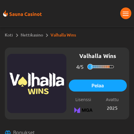
Koti
Nettikasino
Valhalla Wins
Valhalla Wins
4/
5
Pelaa
Lisenssi
Avattu
2025
Bonukset