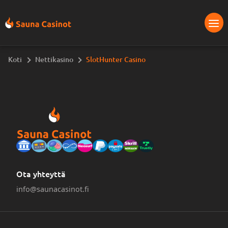
Koti
Nettikasino
SlotHunter Casino
Ota yhteyttä
info@saunacasinot.fi