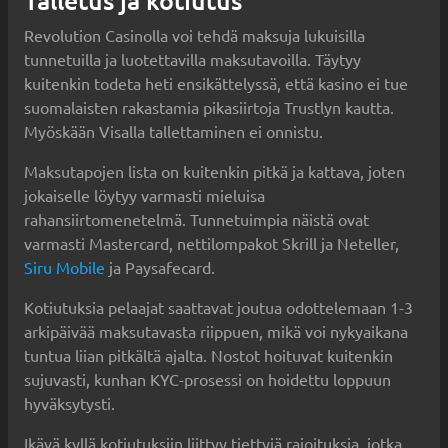
Talletus ja kotiutus
Revolution Casinolla voi tehdä maksuja lukuisilla
tunnetuilla ja luotettavilla maksutavoilla. Täytyy
kuitenkin todeta heti ensikättelyssä, että kasino ei tue
suomalaisten rakastamia pikasiirtoja Trustlyn kautta.
Myöskään Visalla tallettaminen ei onnistu.
Maksutapojen lista on kuitenkin pitkä ja kattava, joten
jokaiselle löytyy varmasti mieluisa
rahansiirtomenetelmä. Tunnetuimpia näistä ovat
varmasti Mastercard, nettilompakot Skrill ja Neteller,
Siru Mobile
ja Paysafecard.
Kotiutuksia pelaajat saattavat joutua odottelemaan 1-3
arkipäivää maksutavasta riippuen, mikä voi nykyaikana
tuntua liian pitkältä ajalta. Nostot hoituvat kuitenkin
sujuvasti, kunhan KYC-prosessi on hoidettu loppuun
hyväksytysti.
Ikävä kyllä kotiutuksiin liittyy tiettyjä rajoituksia, jotka