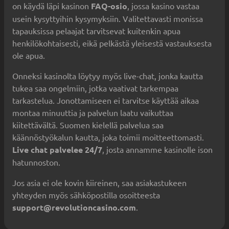
on käydä läpi kasinon
FAQ-osio
, jossa kasino vastaa
usein kysyttyihin kysymyksiin. Valitettavasti monissa
tapauksissa pelaajat tarvitsevat kuitenkin apua
henkilökohtaisesti, eikä pelkästä yleisestä vastauksesta
ole apua.
Onneksi kasinolta löytyy myös live-chat, jonka kautta
tukea saa ongelmiin, jotka vaativat tarkempaa
tarkastelua. Jonottamiseen ei tarvitse käyttää aikaa
montaa minuuttia ja palvelun laatu vaikuttaa
kiitettävältä. Suomen kielellä palvelua saa
käännöstyökalun kautta, joka toimii moitteettomasti.
Live chat palvelee 24/7
, josta annamme kasinolle ison
hatunnoston.
Jos asia ei ole kovin kiireinen, saa asiakastukeen
yhteyden myös sähköpostilla osoitteesta
support@revolutioncasino.com
.