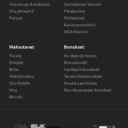
Tietosuoja & evästeet
Suomalaiset kasinot
Ota yhteyttä
Pikakasinot
Peluuri
Pelikasinot
Kasinoarvostelut
MGA Kasinot
Maksutavat
Bonukset
Trustly
No deposit bonus
Zimpler
Bonuskoodit
Brite
Cashback bonukset
Mobiilimaksu
Tervetuliasbonukset
Siru Mobile
Ilmaista pelirahaa
Visa
Kierrätysvapaat bonukset
Bitcoin