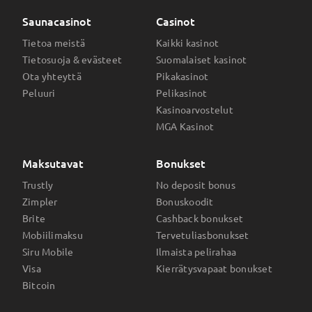
Saunacasinot
Casinot
Tietoa meistä
Kaikki kasinot
Tietosuoja & evästeet
Suomalaiset kasinot
Ota yhteyttä
Pikakasinot
Peluuri
Pelikasinot
Kasinoarvostelut
MGA Kasinot
Maksutavat
Bonukset
Trustly
No deposit bonus
Zimpler
Bonuskoodit
Brite
Cashback bonukset
Mobiilimaksu
Tervetuliasbonukset
Siru Mobile
Ilmaista pelirahaa
Visa
Kierrätysvapaat bonukset
Bitcoin