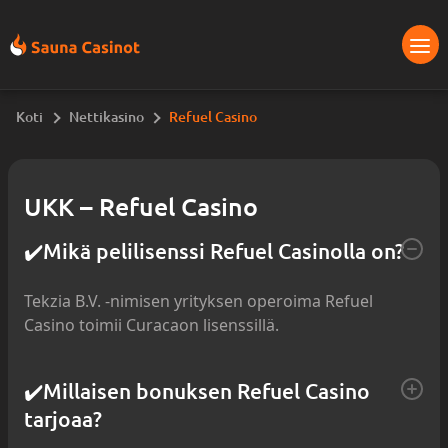
Koti
Nettikasino
Refuel Casino
UKK – Refuel Casino
✔️Mikä pelilisenssi Refuel Casinolla on?
Tekzia B.V. -nimisen yrityksen operoima Refuel
Casino toimii Curacaon lisenssillä.
✔️Millaisen bonuksen Refuel Casino
tarjoaa?