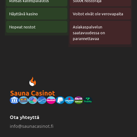
Runsas käteispalautus
5000€ nostoraja
Näyttävä kasino
Voitot eivät ole verovapaita
Nopeat nostot
Asiakaspalvelun
saatavuudessa on
parannettavaa
Ota yhteyttä
info@saunacasinot.fi