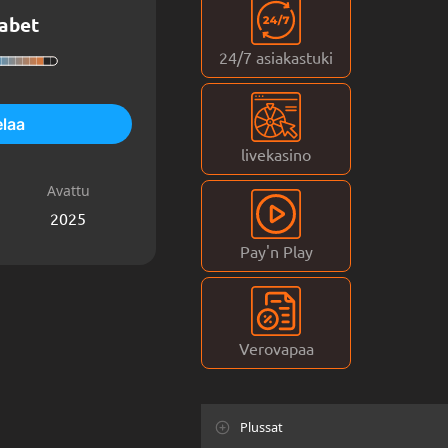
abet
24/7 asiakastuki
elaa
livekasino
Avattu
2025
Pay'n Play
Verovapaa
Plussat