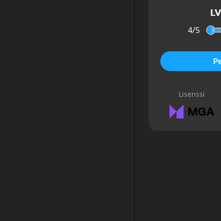
LV
4/
5
P
Lisenssi