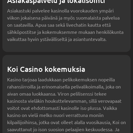
Asiakastuki palvelee kasinolla vuorokauden ympäri
viikon jokaisena päivänä ja myös suomalaista palvelua
on saatavilla. Apua saa sekä livechatin kautta että
sähköpostitse ja kokemuksemme mukaan henkilökunta
vaikuttaa hyvin ystävälliseltä ja asiantuntevalta.
Koi Casino kokemuksia
Kasino tarjoaa laadukkaan pelikokemuksen nopeilla
rahansiirroilla ja erinomaisella pelivalikoimalla, joka on
aivan omaa luokkaansa. Viron pelilisenssi tekee
kasinosta vieläkin houkuttelevamman, sillä verovapaat
voitot ovat ehdottomasti kasinolle iso plussa. Vaikka
kasino on vielä melko nuori verrattuna moniin
kilpailijoihinsa, jotka ovat olleet alalla vuosikausia, Koi on
saavuttanut jo ison suosion pelaajien keskuudessa. Ja