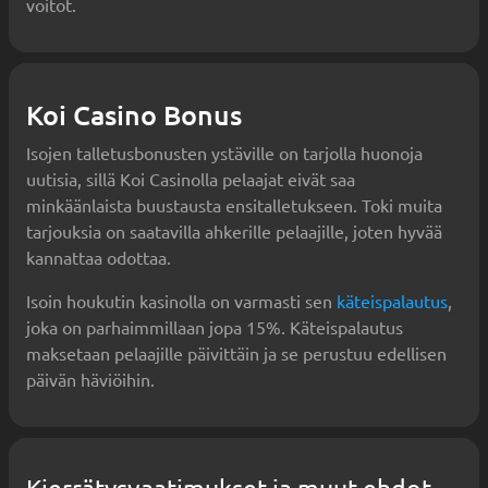
voitot.
Koi Casino Bonus
Isojen talletusbonusten ystäville on tarjolla huonoja
uutisia, sillä Koi Casinolla pelaajat eivät saa
minkäänlaista buustausta ensitalletukseen. Toki muita
tarjouksia on saatavilla ahkerille pelaajille, joten hyvää
kannattaa odottaa.
Isoin houkutin kasinolla on varmasti sen
käteispalautus
,
joka on parhaimmillaan jopa 15%. Käteispalautus
maksetaan pelaajille päivittäin ja se perustuu edellisen
päivän häviöihin.
Kierrätysvaatimukset ja muut ehdot