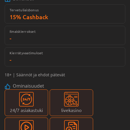
Tervetuliaisbonus
15% Cashback
Ilmaiskierrokset
-
Kierrätyvaatimukset
-
18+ | Säännöt ja ehdot pätevät
Ominaisuudet
24/7 asiakastuki
livekasino