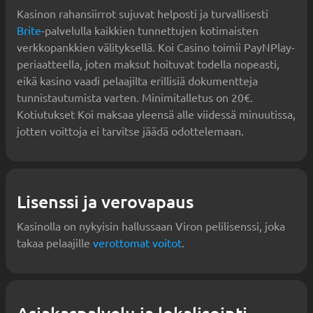
Kasinon rahansiirrot sujuvat helposti ja turvallisesti
Brite
-palvelulla kaikkien tunnettujen kotimaisten
verkkopankkien välityksellä. Koi Casino toimii PayNPlay-
periaatteella, joten maksut hoituvat todella nopeasti,
eikä kasino vaadi pelaajilta erillisiä dokumentteja
tunnistautumista varten. Minimitalletus on 20€.
Kotiutukset Koi maksaa yleensä alle viidessä minuutissa,
jotten voittoja ei tarvitse jäädä odottelemaan.
Lisenssi ja verovapaus
Kasinolla on nykyisin hallussaan Viron pelilisenssi, joka
takaa pelaajille
verottomat voitot
.
Asiakaspalvelu ja lokalisointi