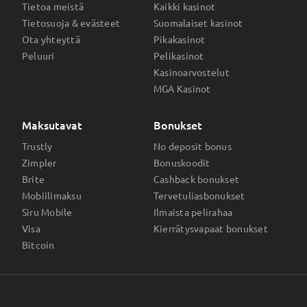
Tietoa meistä
Kaikki kasinot
Tietosuoja & evästeet
Suomalaiset kasinot
Ota yhteyttä
Pikakasinot
Peluuri
Pelikasinot
Kasinoarvostelut
MGA Kasinot
Maksutavat
Bonukset
Trustly
No deposit bonus
Zimpler
Bonuskoodit
Brite
Cashback bonukset
Mobiilimaksu
Tervetuliasbonukset
Siru Mobile
Ilmaista pelirahaa
Visa
Kierrätysvapaat bonukset
Bitcoin