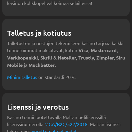
kasinon kolikkopelivalikoimaa selaillessa!
Talletus ja kotiutus
Talletusten ja nostojen tekemiseen kasino tarjoaa kaikki
tunnetuimmat maksutavat, kuten
Visa, Mastercard,
Verkkopankki, Skrill & Neteller, Trustly, Zimpler, Siru
Mobile
ja
Muchbetter
.
Minimitalletus
on standardi 20 €.
Lisenssi ja verotus
Kasino toimii luotettavalla Maltan pelilisenssillä
lisenssinumerolla
MGA/B2C/522/2018
. Maltan lisenssi
takaa myös
verottomat pelivoitot
.