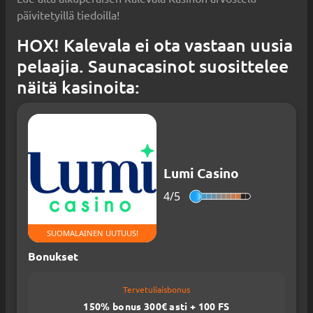
päivitetyillä tiedoilla!
HOX! Kalevala ei ota vastaan uusia
pelaajia. Saunacasinot suosittelee
näitä kasinoita:
Lumi Casino
4/
5
SUOMALAINEN UUTUUS!
Bonukset
Tervetuliaisbonus
150% bonus 300€ asti + 100 FS