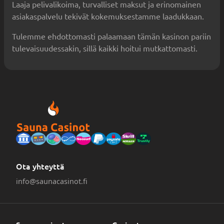
Laaja pelivalikoima, turvalliset maksut ja erinomainen
asiakaspalvelu tekivät kokemuksestamme laadukkaan.
Tulemme ehdottomasti palaamaan tämän kasinon pariin
tulevaisuudessakin, sillä kaikki hoitui mutkattomasti.
Ota yhteyttä
info@saunacasinot.fi