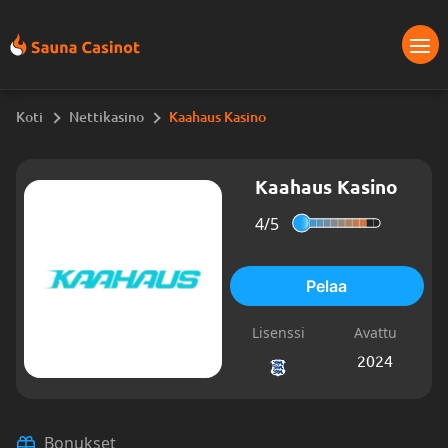
Koti
Nettikasino
Kaahaus Kasino
Kaahaus Kasino
4/
5
Pelaa
Lisenssi
Avattu
2024
Bonukset