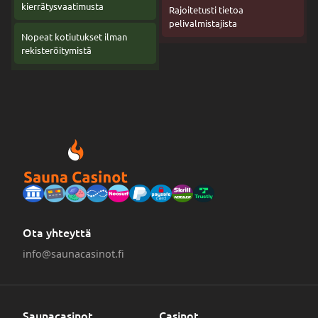
kierrätysvaatimusta
Rajoitetusti tietoa
pelivalmistajista
Nopeat kotiutukset ilman
rekisteröitymistä
Ota yhteyttä
info@saunacasinot.fi
Saunacasinot
Casinot