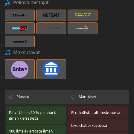
Pelinvalmistajat
Maksutavat
Plussat
Miinukset
Päivittäinen 10 % cashback
Ei rahallista talletusbonusta
ilman kierrätystä
Live chat ei käytössä
100 ilmaiskierrosta ilman