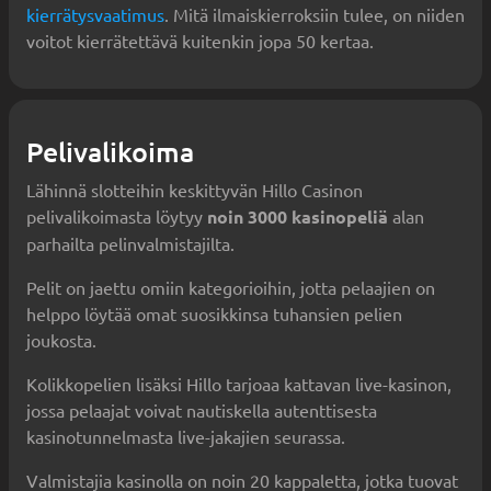
kierrätysvaatimus
. Mitä ilmaiskierroksiin tulee, on niiden
voitot kierrätettävä kuitenkin jopa 50 kertaa.
Pelivalikoima
Lähinnä slotteihin keskittyvän Hillo Casinon
pelivalikoimasta löytyy
noin 3000 kasinopeliä
alan
parhailta pelinvalmistajilta.
Pelit on jaettu omiin kategorioihin, jotta pelaajien on
helppo löytää omat suosikkinsa tuhansien pelien
joukosta.
Kolikkopelien lisäksi Hillo tarjoaa kattavan live-kasinon,
jossa pelaajat voivat nautiskella autenttisesta
kasinotunnelmasta live-jakajien seurassa.
Valmistajia kasinolla on noin 20 kappaletta, jotka tuovat