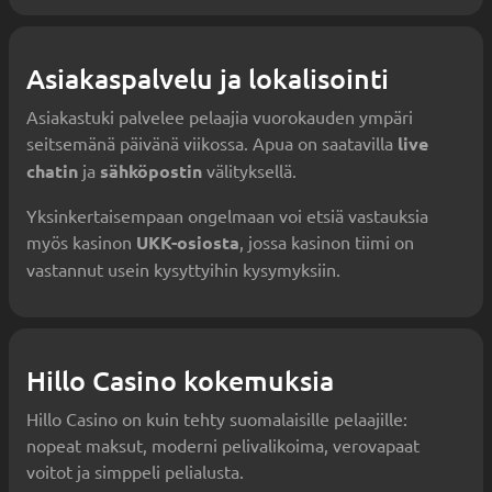
Asiakaspalvelu ja lokalisointi
Asiakastuki palvelee pelaajia vuorokauden ympäri
seitsemänä päivänä viikossa. Apua on saatavilla
live
chatin
ja
sähköpostin
välityksellä.
Yksinkertaisempaan ongelmaan voi etsiä vastauksia
myös kasinon
UKK-osiosta
, jossa kasinon tiimi on
vastannut usein kysyttyihin kysymyksiin.
Hillo Casino kokemuksia
Hillo Casino on kuin tehty suomalaisille pelaajille:
nopeat maksut, moderni pelivalikoima, verovapaat
voitot ja simppeli pelialusta.