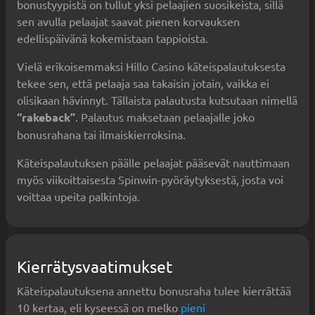
bonustyypistä on tullut yksi pelaajien suosikeista, sillä
sen avulla pelaajat saavat pienen korvauksen
edellispäivänä kokemistaan tappioista.
Vielä erikoisemmaksi Hillo Casino käteispalautuksesta
tekee sen, että pelaaja saa takaisin jotain, vaikka ei
olisikaan hävinnyt. Tällaista palautusta kutsutaan nimellä
“rakeback”
. Palautus maksetaan pelaajalle joko
bonusrahana tai ilmaiskierroksina.
Käteispalautuksen päälle pelaajat pääsevät nauttimaan
myös viikoittaisesta Spinwin-pyöräytyksestä, josta voi
voittaa upeita palkintoja.
Kierrätysvaatimukset
Käteispalautuksena annettu bonusraha tulee kierrättää
10 kertaa, eli kyseessä on melko
pieni