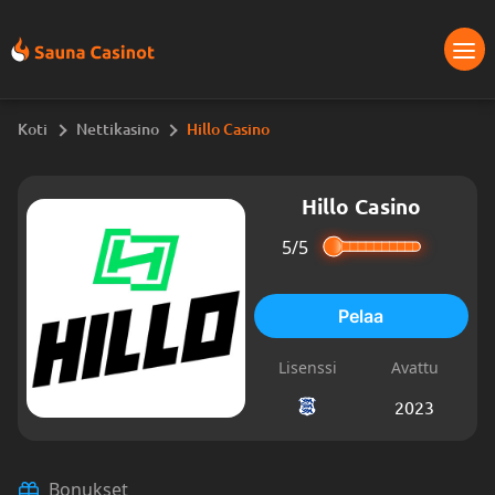
Koti
Nettikasino
Hillo Casino
Hillo Casino
5/
5
Pelaa
Lisenssi
Avattu
2023
Bonukset