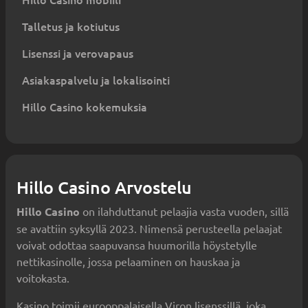
Talletus ja kotiutus
Lisenssi ja verovapaus
Asiakaspalvelu ja lokalisointi
Hillo Casino kokemuksia
Hillo Casino Arvostelu
Hillo Casino
on ilahduttanut pelaajia vasta vuoden, sillä
se avattiin syksyllä 2023. Nimensä perusteella pelaajat
voivat odottaa saapuvansa huumorilla höystetylle
nettikasinolle, jossa pelaaminen on hauskaa ja
voitokasta.
Kasino toimii eurooppalaisella Viron lisenssillä, joka