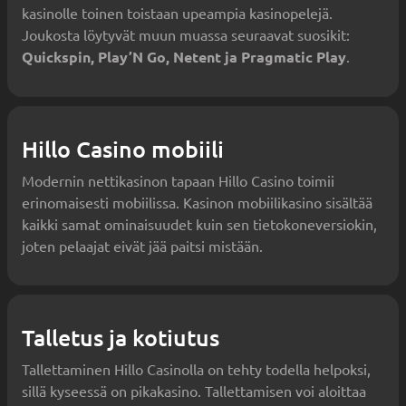
kasinolle toinen toistaan upeampia kasinopelejä.
Joukosta löytyvät muun muassa seuraavat suosikit:
Quickspin, Play’N Go, Netent ja Pragmatic Play
.
Hillo Casino mobiili
Modernin nettikasinon tapaan Hillo Casino toimii
erinomaisesti mobiilissa. Kasinon mobiilikasino sisältää
kaikki samat ominaisuudet kuin sen tietokoneversiokin,
joten pelaajat eivät jää paitsi mistään.
Talletus ja kotiutus
Tallettaminen Hillo Casinolla on tehty todella helpoksi,
sillä kyseessä on pikakasino. Tallettamisen voi aloittaa