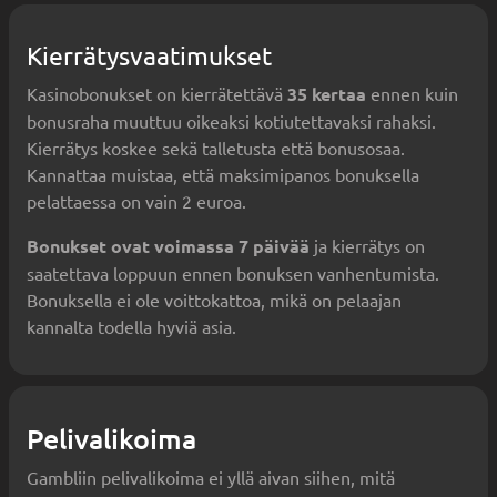
Kierrätysvaatimukset
Kasinobonukset on kierrätettävä
35 kertaa
ennen kuin
bonusraha muuttuu oikeaksi kotiutettavaksi rahaksi.
Kierrätys koskee sekä talletusta että bonusosaa.
Kannattaa muistaa, että maksimipanos bonuksella
pelattaessa on vain 2 euroa.
Bonukset ovat voimassa 7 päivää
ja kierrätys on
saatettava loppuun ennen bonuksen vanhentumista.
Bonuksella ei ole voittokattoa, mikä on pelaajan
kannalta todella hyviä asia.
Pelivalikoima
Gambliin pelivalikoima ei yllä aivan siihen, mitä