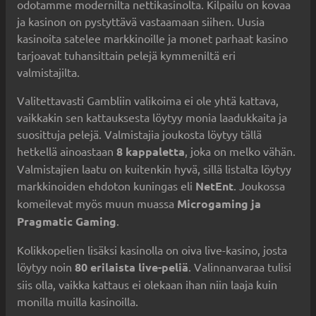
odotamme modernilta nettikasinolta. Kilpailu on kovaa
ja kasinon on pystyttävä vastaamaan siihen. Uusia
kasinoita satelee markkinoille ja monet parhaat kasino
tarjoavat tuhansittain pelejä kymmeniltä eri
valmistajilta.
Valitettavasti Gambliin valikoima ei ole yhtä kattava,
vaikkakin sen kattauksesta löytyy monia laadukkaita ja
suosittuja pelejä. Valmistajia joukosta löytyy tällä
hetkellä ainoastaan
8 kappaletta
, joka on melko vähän.
Valmistajien laatu on kuitenkin hyvä, sillä listalta löytyy
markkinoiden ehdoton kuningas eli
NetEnt
. Joukossa
komeilevat myös muun muassa
Microgaming ja
Pragmatic Gaming
.
Kolikkopelien lisäksi kasinolla on oiva live-kasino, josta
löytyy noin
80 erilaista live-peliä
. Valinnanvaraa tulisi
siis olla, vaikka kattaus ei olekaan ihan niin laaja kuin
monilla muilla kasinoilla.