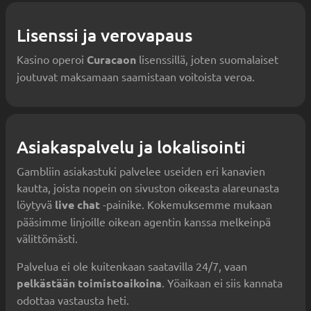
Lisenssi ja verovapaus
Kasino operoi
Curacaon
lisenssillä, joten suomalaiset
joutuvat maksamaan saamistaan voitoista veroa.
Asiakaspalvelu ja lokalisointi
Gambliin asiakastuki palvelee useiden eri kanavien
kautta, joista nopein on sivuston oikeasta alareunasta
löytyvä
live chat
-painike. Kokemuksemme mukaan
pääsimme linjoille oikean agentin kanssa melkeinpä
välittömästi.
Palvelua ei ole kuitenkaan saatavilla 24/7, vaan
pelkästään toimistoaikoina
. Yöaikaan ei siis kannata
odottaa vastausta heti.