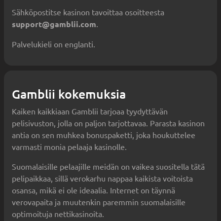
Sähköpostitse kasinon tavoittaa osoitteesta
support@gamblii.com
.
Palvelukieli on englanti.
Gamblii kokemuksia
Kaiken kaikkiaan Gamblii tarjoaa tyydyttävän
pelisivuston, jolla on paljon tarjottavaa. Parasta kasinon
antia on sen muhkea bonuspaketti, joka houkuttelee
varmasti monia pelaaja kasinolle.
Suomalaisille pelaajille meidän on vaikea suositella tätä
pelipaikkaa, sillä verokarhu nappaa kaikista voitoista
osansa, mikä ei ole ideaalia. Internet on täynnä
verovapaita ja muutenkin paremmin suomalaisille
optimoituja nettikasinoita.