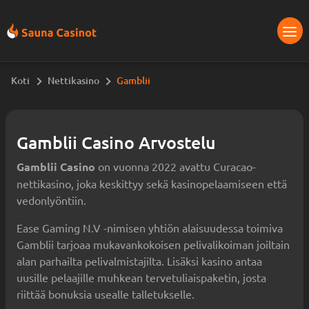
Koti
Nettikasino
Gamblii
Gamblii Casino Arvostelu
Gamblii Casino
on vuonna 2022 avattu Curacao-
nettikasino, joka keskittyy sekä kasinopelaamiseen että
vedonlyöntiin.
Ease Gaming N.V -nimisen yhtiön alaisuudessa toimiva
Gamblii tarjoaa mukavankokoisen pelivalikoiman joiltain
alan parhailta pelivalmistajilta. Lisäksi kasino antaa
uusille pelaajille muhkean tervetuliaispaketin, josta
riittää bonuksia usealle talletukselle.