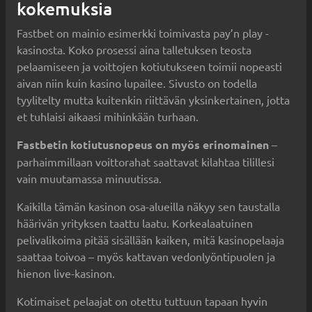
kokemuksia
Fastbet on mainio esimerkki toimivasta pay’n play -
kasinosta. Koko prosessi aina talletuksen teosta
pelaamiseen ja voittojen kotiutukseen toimii nopeasti
aivan niin kuin kasino lupailee. Sivusto on todella
tyylitelty mutta kuitenkin riittävän yksinkertainen, jotta
et tuhlaisi aikaasi mihinkään turhaan.
Fastbetin kotiutusnopeus on myös erinomainen
–
parhaimmillaan voittorahat saattavat kilahtaa tilillesi
vain muutamassa minuutissa.
Kaikilla tämän kasinon osa-alueilla näkyy sen taustalla
häärivän yrityksen taattu laatu. Korkealaatuinen
pelivalikoima pitää sisällään kaiken, mitä kasinopelaaja
saattaa toivoa – myös kattavan vedonlyöntipuolen ja
hienon live-kasinon.
Kotimaiset pelaajat on otettu tuttuun tapaan hyvin