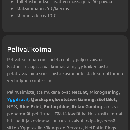
Talletusbonukset ovat voimassa jopa 60 päivää.
Maksimipanos 5 €/kierros
Minimitalletus 10 €
Pelivalikoima
Pelivalikoimaan on todella nähty paljon vaivaa.
Fastbetin laajasta valikoimasta löytyy kaikenlaista
pelattavaa aina suosituista kasinopeleistä lukemattomiin
vedonlyöntikohteisiin.
Pelinvalmistajista mukana ovat
NetEnt, Microgaming,
Yggdrasil
, Quickspin, Evolution Gaming, iSoftBet,
NYX, Blue Print, Endorphine, Relax Gaming
ja useat
pienemmät pelifirmat. Täältä löydät kaikki suosituimmat
hittipelit ja kovimmat uutuusjulkaisut, olipa kyseessä
sitten Yggdrasilin Vikings go Berzerk, NetEntin Piggy