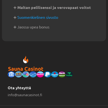
➕
Maltan pelilisenssi ja verovapaat voitot
➕
Suomenkielinen sivusto
➕ Jaossa upea bonus
Ota yhteyttä
info@saunacasinot.fi