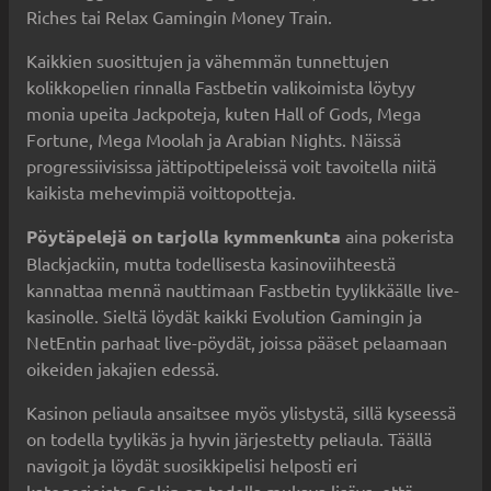
Riches tai Relax Gamingin Money Train.
Kaikkien suosittujen ja vähemmän tunnettujen
kolikkopelien rinnalla Fastbetin valikoimista löytyy
monia upeita Jackpoteja, kuten Hall of Gods, Mega
Fortune, Mega Moolah ja Arabian Nights. Näissä
progressiivisissa jättipottipeleissä voit tavoitella niitä
kaikista mehevimpiä voittopotteja.
Pöytäpelejä on tarjolla kymmenkunta
aina pokerista
Blackjackiin, mutta todellisesta kasinoviihteestä
kannattaa mennä nauttimaan Fastbetin tyylikkäälle live-
kasinolle. Sieltä löydät kaikki Evolution Gamingin ja
NetEntin parhaat live-pöydät, joissa pääset pelaamaan
oikeiden jakajien edessä.
Kasinon peliaula ansaitsee myös ylistystä, sillä kyseessä
on todella tyylikäs ja hyvin järjestetty peliaula. Täällä
navigoit ja löydät suosikkipelisi helposti eri