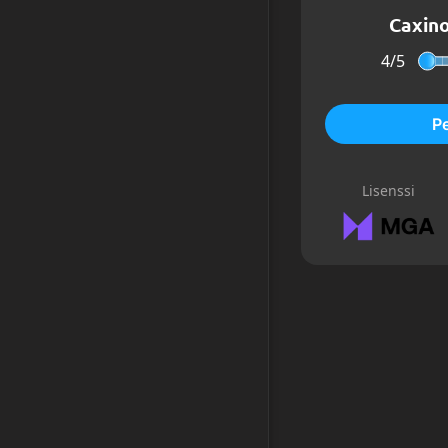
Caxino
4/
5
P
Lisenssi