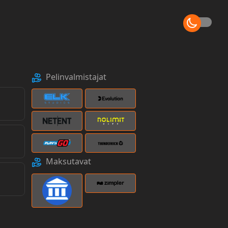
Pelinvalmistajat
Maksutavat