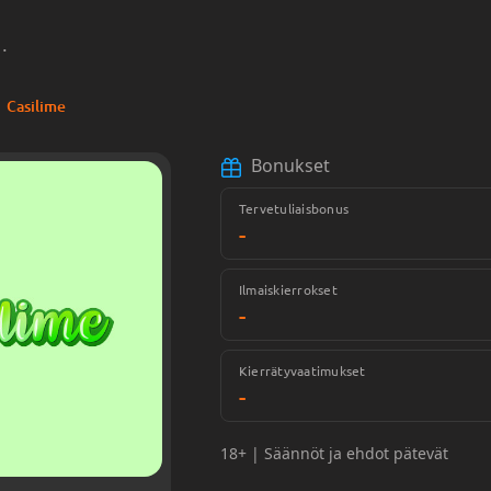
Casilime
Bonukset
Tervetuliaisbonus
-
Ilmaiskierrokset
-
Kierrätyvaatimukset
-
18+ | Säännöt ja ehdot pätevät