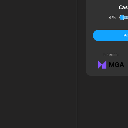
Cas
4/
5
P
Lisenssi