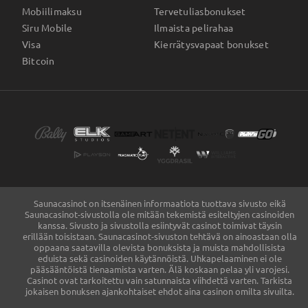
Mobiilimaksu
Tervetuliasbonukset
Siru Mobile
Ilmaista pelirahaa
Visa
Kierrätysvapaat bonukset
Bitcoin
Saunacasinot on itsenäinen informaatiota tuottava sivusto eikä
Saunacasinot-sivustolla ole mitään tekemistä esiteltyjen casinoiden
kanssa. Sivusto ja sivustolla esiintyvät casinot toimivat täysin
erillään toisistaan. Saunacasinot-sivuston tehtävä on ainoastaan olla
oppaana saatavilla olevista bonuksista ja muista mahdollisista
eduista sekä casinoiden käytännöistä. Uhkapelaaminen ei ole
pääsääntöistä tienaamista varten. Älä koskaan pelaa yli varojesi.
Casinot ovat tarkoitettu vain satunnaista viihdettä varten. Tarkista
jokaisen bonuksen ajankohtaiset ehdot aina casinon omilta sivuilta.