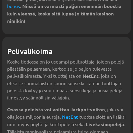
bonus
.
Niissä on varmasti paljon enemmän boostia
kuin yleensä, koska sitä lupaa jo tämän kasinon
nimikin!
Pelivalikoima
Koska tiedossa on jo useampi pelituottaja, joiden pelejä
päästään pelaamaan, kertoo se jo paljon tulevasta
pelivalikoimasta. Yksi tuottajista on
NetEnt
, joka on
ehkä se suomalaisten suurin suosikki. Tämän tuottajan
peleistä löytyy jo suuri määrä suosikkeja ja uusia pelejä
ilmestyy säännöllisin väliajoin.
Osassa peleistä voi voittaa Jackpot-voiton
, joka voi
olla jopa miljoonia euroja.
NetEnt
tuottaa slottien lisäksi
mm. myös pöytä- ja korttipelejä sekä
Livekasinopelejä
.
Tällaista monipuolista pelaamista tulee olemaan