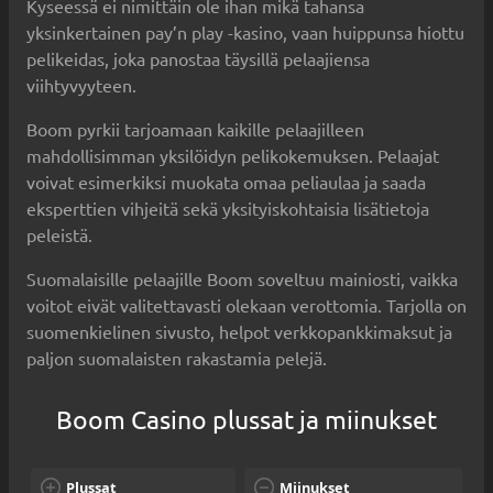
Kyseessä ei nimittäin ole ihan mikä tahansa
yksinkertainen pay’n play -kasino, vaan huippunsa hiottu
pelikeidas, joka panostaa täysillä pelaajiensa
viihtyvyyteen.
Boom pyrkii tarjoamaan kaikille pelaajilleen
mahdollisimman yksilöidyn pelikokemuksen. Pelaajat
voivat esimerkiksi muokata omaa peliaulaa ja saada
eksperttien vihjeitä sekä yksityiskohtaisia lisätietoja
peleistä.
Suomalaisille pelaajille Boom soveltuu mainiosti, vaikka
voitot eivät valitettavasti olekaan verottomia. Tarjolla on
suomenkielinen sivusto, helpot verkkopankkimaksut ja
paljon suomalaisten rakastamia pelejä.
Boom Casino plussat ja miinukset
Plussat
Miinukset