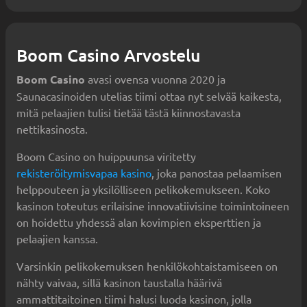
Boom Casino Arvostelu
Boom Casino
avasi ovensa vuonna 2020 ja
Saunacasinoiden utelias tiimi ottaa nyt selvää kaikesta,
mitä pelaajien tulisi tietää tästä kiinnostavasta
nettikasinosta.
Boom Casino on huippuunsa viritetty
rekisteröitymisvapaa kasino
, joka panostaa pelaamisen
helppouteen ja yksilölliseen pelikokemukseen. Koko
kasinon toteutus erilaisine innovatiivisine toimintoineen
on hoidettu yhdessä alan kovimpien eksperttien ja
pelaajien kanssa.
Varsinkin pelikokemuksen henkilökohtaistamiseen on
nähty vaivaa, sillä kasinon taustalla häärivä
ammattitaitoinen tiimi halusi luoda kasinon, jolla