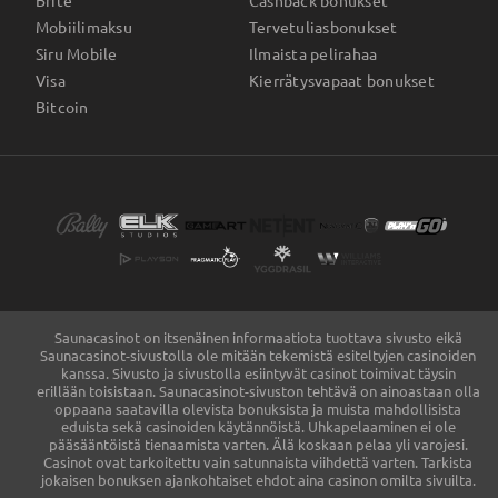
Mobiilimaksu
Tervetuliasbonukset
Siru Mobile
Ilmaista pelirahaa
Visa
Kierrätysvapaat bonukset
Bitcoin
Saunacasinot on itsenäinen informaatiota tuottava sivusto eikä
Saunacasinot-sivustolla ole mitään tekemistä esiteltyjen casinoiden
kanssa. Sivusto ja sivustolla esiintyvät casinot toimivat täysin
erillään toisistaan. Saunacasinot-sivuston tehtävä on ainoastaan olla
oppaana saatavilla olevista bonuksista ja muista mahdollisista
eduista sekä casinoiden käytännöistä. Uhkapelaaminen ei ole
pääsääntöistä tienaamista varten. Älä koskaan pelaa yli varojesi.
Casinot ovat tarkoitettu vain satunnaista viihdettä varten. Tarkista
jokaisen bonuksen ajankohtaiset ehdot aina casinon omilta sivuilta.