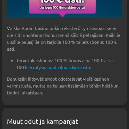
Vaikka Boom Casino onkin rekisteröitymisvapaa, se ei
ole silti unohtanut bonustennälkäisiä pelaajiaan. Kaikille
uusille pelaajille on tarjolla 100 % talletusbonus 100 €
asti.
Tervetuliaisbonus: 100 % bonus aina 100 € asti +
100
kierrätysvapaata ilmaiskierrosta
.
Bonuksiin liittyvät ehdot odottelevat vielä kasinon
varmistusta, mutta ne tullaan lisäämään tähän heti kun
tiedot julkaistaan.
Muut edut ja kampanjat